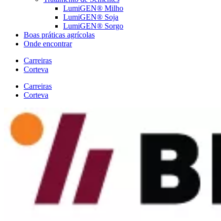
LumiGEN® Milho
LumiGEN® Soja
LumiGEN® Sorgo
Boas práticas agrícolas
Onde encontrar
Carreiras
Corteva
Carreiras
Corteva