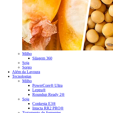
Milho
Silagem 360
Soja
Sorgo
Além da Lavoura
Tecnologias
Milho
PowerCore® Ultra
Leptra®
Roundup Ready 2®
Soja
Conkesta E3®
Intacta RR2 PRO®
Tratamento de Sementes