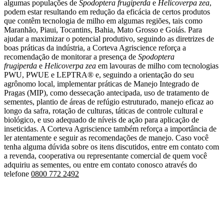
algumas populações de
Spodoptera frugiperda
e
Helicoverpa zea
,
podem estar resultando em redução da eficácia de certos produtos
que contêm tecnologia de milho em algumas regiões, tais como
Maranhão, Piaui, Tocantins, Bahia, Mato Grosso e Goiás. Para
ajudar a maximizar o potencial produtivo, seguindo as diretrizes de
boas práticas da indústria, a Corteva Agriscience reforça a
recomendação de monitorar a presença de
Spodoptera
frugiperda
e
Helicoverpa zea
em lavouras de milho com tecnologias
PWU, PWUE e LEPTRA® e, seguindo a orientação do seu
agrônomo local, implementar práticas de Manejo Integrado de
Pragas (MIP), como dessecação antecipada, uso de tratamento de
sementes, plantio de áreas de refúgio estruturado, manejo eficaz ao
longo da safra, rotação de culturas, táticas de controle cultural e
biológico, e uso adequado de níveis de ação para aplicação de
inseticidas. A Corteva Agriscience também reforça a importância de
ler atentamente e seguir as recomendações de manejo. Caso você
tenha alguma dúvida sobre os itens discutidos, entre em contato com
a revenda, cooperativa ou representante comercial de quem você
adquiriu as sementes, ou entre em contato conosco através do
telefone
0800 772 2492