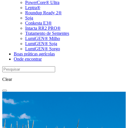
PowerCore® Ultra
Leptra®
Roundup Ready 2®
Soja
Conkesta E3®
Intacta RR2 PRO®
Tratamento de Sementes
LumiGEN® Milho
LumiGEN® Soja
LumiGEN® Sorgo
Boas práticas agrícolas
Onde encontrar
Clear