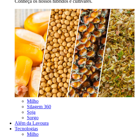
Conheça os nossos híbridos e cultivares.
Milho
Silagem 360
Soja
Sorgo
Além da Lavoura
Tecnologias
Milho