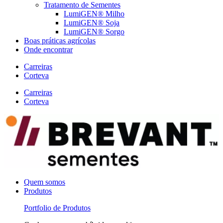
Tratamento de Sementes
LumiGEN® Milho
LumiGEN® Soja
LumiGEN® Sorgo
Boas práticas agrícolas
Onde encontrar
Carreiras
Corteva
Carreiras
Corteva
Quem somos
Produtos
Portfolio de Produtos