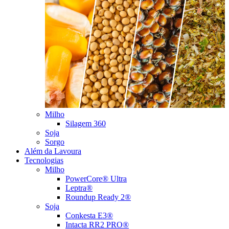
Milho
Silagem 360
Soja
Sorgo
Além da Lavoura
Tecnologias
Milho
PowerCore® Ultra
Leptra®
Roundup Ready 2®
Soja
Conkesta E3®
Intacta RR2 PRO®