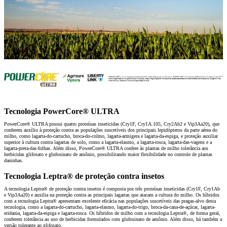
Tecnologia PowerCore® ULTRA
PowerCore® ULTRA possui quatro proteínas inseticidas (Cry1F, Cry1A.105, Cry2Ab2 e Vip3Aa20), que
conferem auxílio à proteção contra as populações suscetíveis dos principais lepidópteros da parte aérea do
milho, como lagarta-do-cartucho, broca-do-colmo, lagarta-armigera e lagarta-da-espiga, e proteção auxiliar
superior à cultura contra lagartas de solo, como a lagarta-elasmo, a lagarta-rosca, lagarta-das-vagens e a
lagarta-preta-das-folhas. Além disso, PowerCore® ULTRA confere às plantas de milho tolerância aos
herbicidas glifosato e glufosinato de amônio, possibilitando maior flexibilidade no controle de plantas
daninhas.
Tecnologia Leptra® de proteção contra insetos
A tecnologia Leptra® de proteção contra insetos é composta por três proteínas inseticidas (Cry1F, Cry1Ab
e Vip3Aa20) e auxilia na proteção contra as principais lagartas que atacam a cultura do milho. Os híbridos
com a tecnologia Leptra® apresentam excelente eficácia nas populações suscetíveis das pragas-alvo desta
tecnologia, como a lagarta-do-cartucho, lagarta-elasmo, lagarta-do-trigo, broca-da-cana-de-açúcar, lagarta-
eridania, lagarta-da-espiga e lagarta-rosca. Os híbridos de milho com a tecnologia Leptra®, de forma geral,
conferem tolerância ao uso de herbicidas formulados com glufosinato de amônio. Além disso, há também a
versão tolerante ao glifosato.