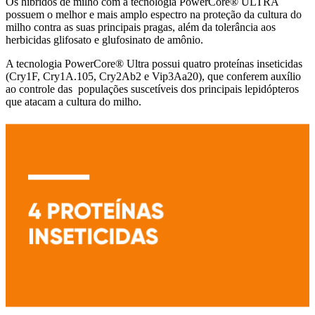
Os híbridos de milho com a tecnologia PowerCore® ULTRA
possuem o melhor e mais amplo espectro na proteção da cultura do
milho contra as suas principais pragas, além da tolerância aos
herbicidas glifosato e glufosinato de amônio.
A tecnologia PowerCore® Ultra possui quatro proteínas inseticidas
(Cry1F, Cry1A.105, Cry2Ab2 e Vip3Aa20), que conferem auxílio
ao controle das populações suscetíveis dos principais lepidópteros
que atacam a cultura do milho.