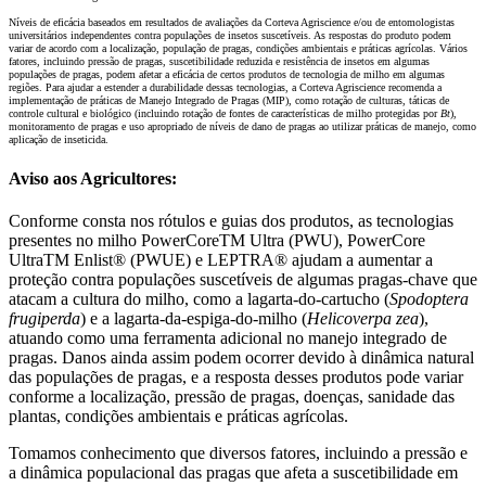
Níveis de eficácia baseados em resultados de avaliações da Corteva Agriscience e/ou de entomologistas
universitários independentes contra populações de insetos suscetíveis. As respostas do produto podem
variar de acordo com a localização, população de pragas, condições ambientais e práticas agrícolas. Vários
fatores, incluindo pressão de pragas, suscetibilidade reduzida e resistência de insetos em algumas
populações de pragas, podem afetar a eficácia de certos produtos de tecnologia de milho em algumas
regiões. Para ajudar a estender a durabilidade dessas tecnologias, a Corteva Agriscience recomenda a
implementação de práticas de Manejo Integrado de Pragas (MIP), como rotação de culturas, táticas de
controle cultural e biológico (incluindo rotação de fontes de características de milho protegidas por
Bt
),
monitoramento de pragas e uso apropriado de níveis de dano de pragas ao utilizar práticas de manejo, como
aplicação de inseticida.
Aviso aos Agricultores:
Conforme consta nos rótulos e guias dos produtos, as tecnologias
presentes no milho PowerCoreTM Ultra (PWU), PowerCore
UltraTM Enlist® (PWUE) e LEPTRA® ajudam a aumentar a
proteção contra populações suscetíveis de algumas pragas-chave que
atacam a cultura do milho, como a lagarta-do-cartucho (
Spodoptera
frugiperda
) e a lagarta-da-espiga-do-milho (
Helicoverpa zea
),
atuando como uma ferramenta adicional no manejo integrado de
pragas. Danos ainda assim podem ocorrer devido à dinâmica natural
das populações de pragas, e a resposta desses produtos pode variar
conforme a localização, pressão de pragas, doenças, sanidade das
plantas, condições ambientais e práticas agrícolas.
Tomamos conhecimento que diversos fatores, incluindo a pressão e
a dinâmica populacional das pragas que afeta a suscetibilidade em