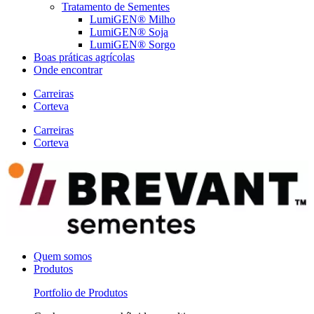
Tratamento de Sementes
LumiGEN® Milho
LumiGEN® Soja
LumiGEN® Sorgo
Boas práticas agrícolas
Onde encontrar
Carreiras
Corteva
Carreiras
Corteva
Quem somos
Produtos
Portfolio de Produtos