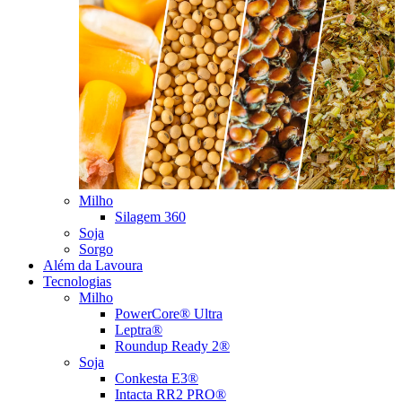
Milho
Silagem 360
Soja
Sorgo
Além da Lavoura
Tecnologias
Milho
PowerCore® Ultra
Leptra®
Roundup Ready 2®
Soja
Conkesta E3®
Intacta RR2 PRO®