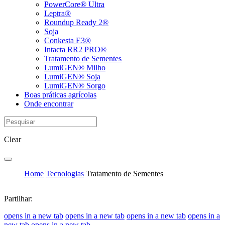
PowerCore® Ultra
Leptra®
Roundup Ready 2®
Soja
Conkesta E3®
Intacta RR2 PRO®
Tratamento de Sementes
LumiGEN® Milho
LumiGEN® Soja
LumiGEN® Sorgo
Boas práticas agrícolas
Onde encontrar
Clear
Home
Tecnologias
Tratamento de Sementes
Partilhar:
opens in a new tab
opens in a new tab
opens in a new tab
opens in a
new tab
opens in a new tab