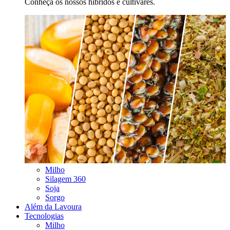
Conheça os nossos híbridos e cultivares.
Milho
Silagem 360
Soja
Sorgo
Além da Lavoura
Tecnologias
Milho