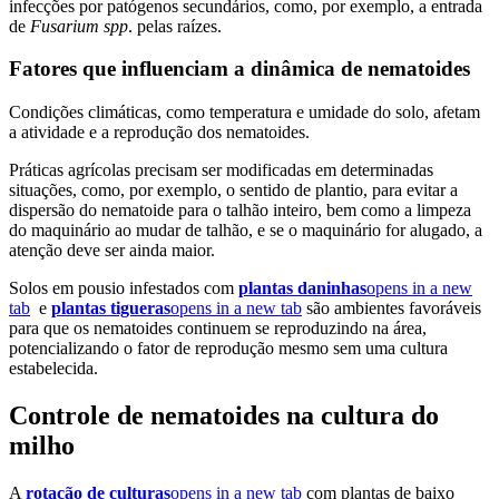
infecções por patógenos secundários, como, por exemplo, a entrada
de
Fusarium spp
. pelas raízes.
Fatores que influenciam a dinâmica de nematoides
Condições climáticas, como temperatura e umidade do solo, afetam
a atividade e a reprodução dos nematoides.
Práticas agrícolas precisam ser modificadas em determinadas
situações, como, por exemplo, o sentido de plantio, para evitar a
dispersão do nematoide para o talhão inteiro, bem como a limpeza
do maquinário ao mudar de talhão, e se o maquinário for alugado, a
atenção deve ser ainda maior.
Solos em pousio infestados com
plantas daninhas
opens in a new
tab
e
plantas tigueras
opens in a new tab
são ambientes favoráveis
para que os nematoides continuem se reproduzindo na área,
potencializando o fator de reprodução mesmo sem uma cultura
estabelecida.
Controle de nematoides na cultura do
milho
A
rotação de culturas
opens in a new tab
com plantas de baixo