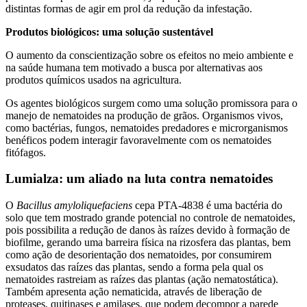
distintas formas de agir em prol da redução da infestação.
Produtos biológicos: uma solução sustentável
O aumento da conscientização sobre os efeitos no meio ambiente e
na saúde humana tem motivado a busca por alternativas aos
produtos químicos usados na agricultura.
Os agentes biológicos surgem como uma solução promissora para o
manejo de nematoides na produção de grãos. Organismos vivos,
como bactérias, fungos, nematoides predadores e microrganismos
benéficos podem interagir favoravelmente com os nematoides
fitófagos.
Lumialza: um aliado na luta contra nematoides
O
Bacillus amyloliquefaciens
cepa PTA-4838 é uma bactéria do
solo que tem mostrado grande potencial no controle de nematoides,
pois possibilita a redução de danos às raízes devido à formação de
biofilme, gerando uma barreira física na rizosfera das plantas, bem
como ação de desorientação dos nematoides, por consumirem
exsudatos das raízes das plantas, sendo a forma pela qual os
nematoides rastreiam as raízes das plantas (ação nematostática).
Também apresenta ação nematicida, através de liberação de
proteases, quitinases e amilases, que podem decompor a parede