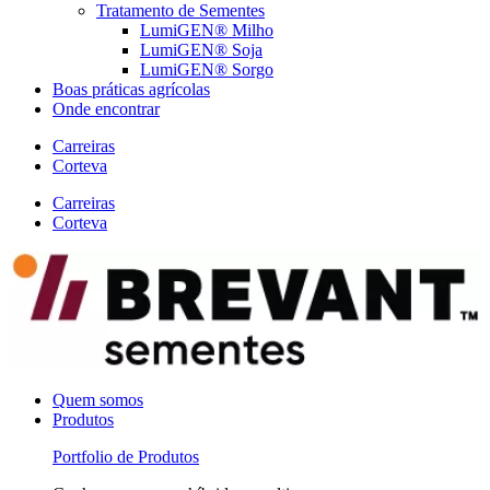
Tratamento de Sementes
LumiGEN® Milho
LumiGEN® Soja
LumiGEN® Sorgo
Boas práticas agrícolas
Onde encontrar
Carreiras
Corteva
Carreiras
Corteva
Quem somos
Produtos
Portfolio de Produtos