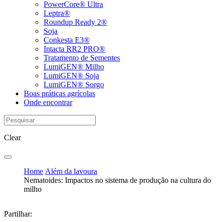
PowerCore® Ultra
Leptra®
Roundup Ready 2®
Soja
Conkesta E3®
Intacta RR2 PRO®
Tratamento de Sementes
LumiGEN® Milho
LumiGEN® Soja
LumiGEN® Sorgo
Boas práticas agrícolas
Onde encontrar
Clear
Home
Além da lavoura
Nematoides: Impactos no sistema de produção na cultura do
milho
Partilhar: