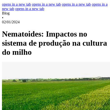
opens in a new tab
opens in a new tab
opens in a new tab
opens in a
new tab
opens in a new tab
Blog
•
02/01/2024
Nematoides: Impactos no
sistema de produção na cultura
do milho