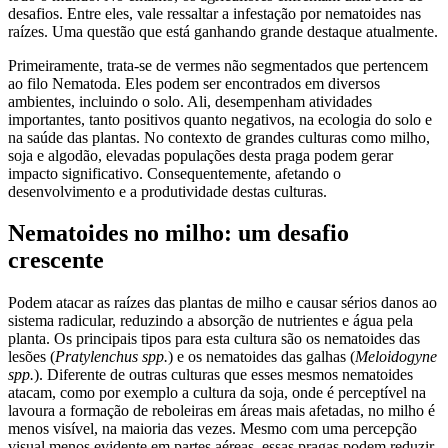
desafios. Entre eles, vale ressaltar a infestação por nematoides nas
raízes. Uma questão que está ganhando grande destaque atualmente.
Primeiramente, trata-se de vermes não segmentados que pertencem
ao filo Nematoda. Eles podem ser encontrados em diversos
ambientes, incluindo o solo. Ali, desempenham atividades
importantes, tanto positivos quanto negativos, na ecologia do solo e
na saúde das plantas. No contexto de grandes culturas como milho,
soja e algodão, elevadas populações desta praga podem gerar
impacto significativo. Consequentemente, afetando o
desenvolvimento e a produtividade destas culturas.
Nematoides no milho: um desafio
crescente
Podem atacar as raízes das plantas de milho e causar sérios danos ao
sistema radicular, reduzindo a absorção de nutrientes e água pela
planta. Os principais tipos para esta cultura são os nematoides das
lesões (
Pratylenchus spp.
) e os nematoides das galhas (
Meloidogyne
spp.
). Diferente de outras culturas que esses mesmos nematoides
atacam, como por exemplo a cultura da soja, onde é perceptível na
lavoura a formação de reboleiras em áreas mais afetadas, no milho é
menos visível, na maioria das vezes. Mesmo com uma percepção
visual menos evidente em partes aéreas, essas pragas podem reduzir