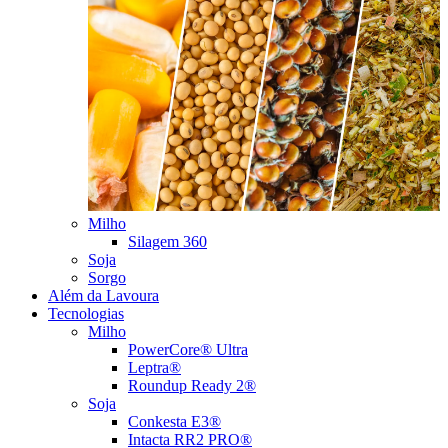
Milho
Silagem 360
Soja
Sorgo
Além da Lavoura
Tecnologias
Milho
PowerCore® Ultra
Leptra®
Roundup Ready 2®
Soja
Conkesta E3®
Intacta RR2 PRO®