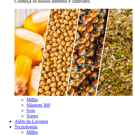
Conheça os nossos híbridos e cultivares.
Milho
Silagem 360
Soja
Sorgo
Além da Lavoura
Tecnologias
Milho