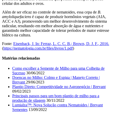
celular dos adultos e ovos.
Além de ser eficaz no controle de nematoides, essa cepa de
B.
amyloliquefaciens
é capaz de produzir hormônios vegetais (AIA,
ACC e AJ), promovendo um melhor desenvolvimento do sistema
radicular, resultando em melhor absorção de água e nutrientes e
garantindo melhor capacidade de tolerar períodos de maior estresse
hídrico na cultura.
Fonte:
Eisenback, J. In: Ferraz, L. C. C. B.; Brown, D. J. F., 2016.
(
https://nematologia.com.br/files/livros/1.pdf
)
Matérias relacionadas
Como escolher a Semente de Milho para uma Colheita de
Sucesso
30/06/2022
Doenças no Milho: Colmo e Espiga | Manejo Correto |
Brevant
29/06/2023
Plantio Direto: Competitividade no Agronegócio | Brevant
09/02/2023
Principais passos para um bom plantio de milho para a
produção de silagem
30/11/2022
Lumialza™: Nova Solução contra Nematoides | Brevant
Sementes
13/09/2022