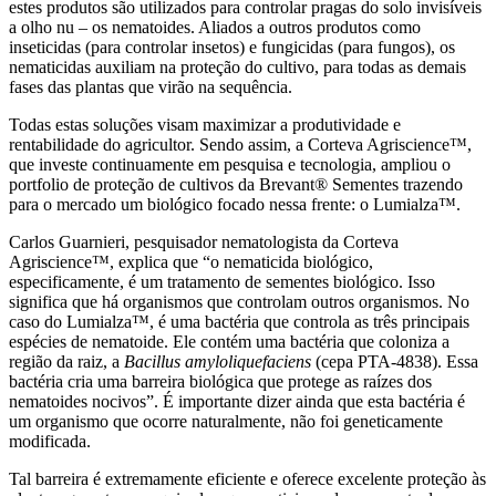
estes produtos são utilizados para controlar pragas do solo invisíveis
a olho nu – os nematoides. Aliados a outros produtos como
inseticidas (para controlar insetos) e fungicidas (para fungos), os
nematicidas auxiliam na proteção do cultivo, para todas as demais
fases das plantas que virão na sequência.
Todas estas soluções visam maximizar a produtividade e
rentabilidade do agricultor. Sendo assim, a Corteva Agriscience™,
que investe continuamente em pesquisa e tecnologia, ampliou o
portfolio de proteção de cultivos da Brevant® Sementes trazendo
para o mercado um biológico focado nessa frente: o Lumialza™.
Carlos Guarnieri, pesquisador nematologista da Corteva
Agriscience™, explica que “o nematicida biológico,
especificamente, é um tratamento de sementes biológico. Isso
significa que há organismos que controlam outros organismos. No
caso do Lumialza™, é uma bactéria que controla as três principais
espécies de nematoide. Ele contém uma bactéria que coloniza a
região da raiz, a
Bacillus amyloliquefaciens
(cepa PTA-4838). Essa
bactéria cria uma barreira biológica que protege as raízes dos
nematoides nocivos”. É importante dizer ainda que esta bactéria é
um organismo que ocorre naturalmente, não foi geneticamente
modificada.
Tal barreira é extremamente eficiente e oferece excelente proteção às