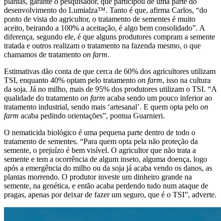
plantas, garante o pesquisador, que participou de uma parte do
desenvolvimento do Lumialza™. Tanto é que, afirma Carlos, “do
ponto de vista do agricultor, o tratamento de sementes é muito
aceito, beirando a 100% a aceitação, é algo bem consolidado”. A
diferença, segundo ele, é que alguns produtores compram a semente
tratada e outros realizam o tratamento na fazenda mesmo, o que
chamamos de tratamento
on farm
.
Estimativas dão conta de que cerca de 60% dos agricultores utilizam
TSI, enquanto 40% optam pelo tratamento
on farm
, isso na cultura
da soja. Já no milho, mais de 95% dos produtores utilizam o TSI. “A
qualidade do tratamento
on farm
acaba sendo um pouco inferior ao
tratamento industrial, sendo mais ‘artesanal’. E quem opta pelo
on
farm
acaba pedindo orientações”, pontua Guarnieri.
O nematicida biológico é uma pequena parte dentro de todo o
tratamento de sementes. “Para quem opta pela não proteção da
semente, o prejuízo é bem visível. O agricultor que não trata a
semente e tem a ocorrência de algum inseto, alguma doença, logo
após a emergência do milho ou da soja já acaba vendo os danos, as
plantas morrendo. O produtor investe um dinheiro grande na
semente, na genética, e então acaba perdendo tudo num ataque de
pragas, apenas por deixar de fazer um seguro, que é o TSI”, adverte.