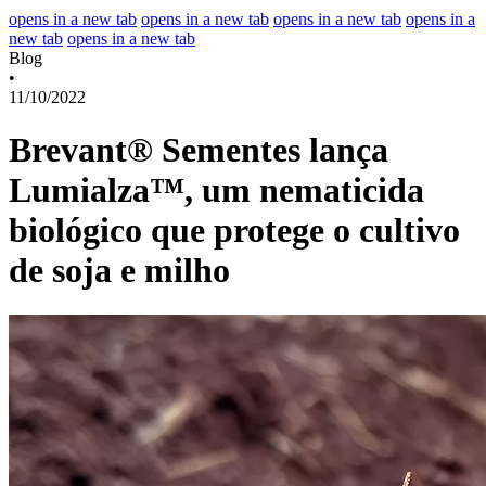
opens in a new tab
opens in a new tab
opens in a new tab
opens in a
new tab
opens in a new tab
Blog
•
11/10/2022
Brevant® Sementes lança
Lumialza™, um nematicida
biológico que protege o cultivo
de soja e milho