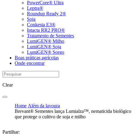
PowerCore® Ultra
Leptra®
Roundup Ready 2®
Soja
Conkesta E3®
Intacta RR2 PRO®
Tratamento de Sementes
LumiGEN® Milho
LumiGEN® Soja
LumiGEN® Sorgo
Boas práticas agrícolas
Onde encontrar
Clear
Home
Além da lavoura
Brevant® Sementes lança Lumialza™, nematicida biológico
que protege o cultivo de soja e milho
Partilhar: