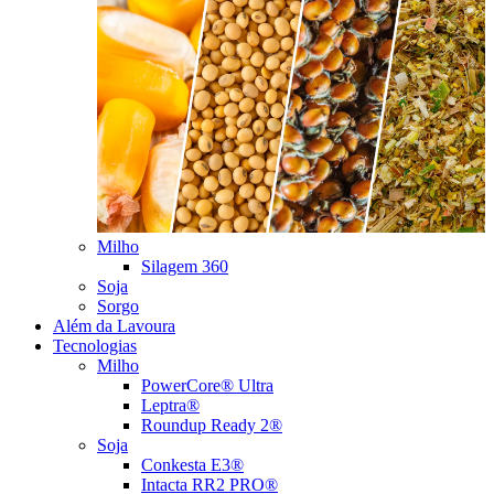
Milho
Silagem 360
Soja
Sorgo
Além da Lavoura
Tecnologias
Milho
PowerCore® Ultra
Leptra®
Roundup Ready 2®
Soja
Conkesta E3®
Intacta RR2 PRO®