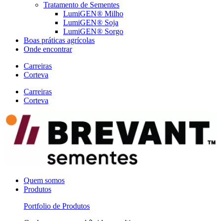
Tratamento de Sementes
LumiGEN® Milho
LumiGEN® Soja
LumiGEN® Sorgo
Boas práticas agrícolas
Onde encontrar
Carreiras
Corteva
Carreiras
Corteva
Quem somos
Produtos
Portfolio de Produtos