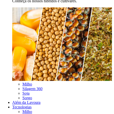
Conheça os nossos híbridos e cultivares.
Milho
Silagem 360
Soja
Sorgo
Além da Lavoura
Tecnologias
Milho