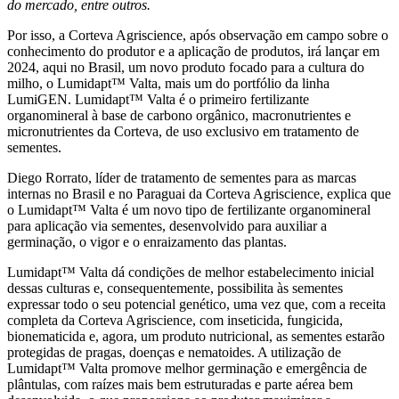
do mercado, entre outros.
Por isso, a Corteva Agriscience, após observação em campo sobre o
conhecimento do produtor e a aplicação de produtos, irá lançar em
2024, aqui no Brasil, um novo produto focado para a cultura do
milho, o Lumidapt™ Valta, mais um do portfólio da linha
LumiGEN. Lumidapt™ Valta
é o primeiro fertilizante
organomineral à base de carbono orgânico, macronutrientes e
micronutrientes da Corteva, de uso exclusivo em tratamento de
sementes.
Diego Rorrato, líder de tratamento de sementes para as marcas
internas no Brasil e no Paraguai da Corteva Agriscience, explica que
o Lumidapt™ Valta é um novo tipo de fertilizante organomineral
para aplicação via sementes, desenvolvido para auxiliar a
germinação, o vigor e o enraizamento das plantas.
Lumidapt™ Valta dá condições de melhor estabelecimento inicial
dessas culturas e, consequentemente, possibilita às sementes
expressar todo o seu potencial genético, uma vez que, com a receita
completa da Corteva Agriscience, com inseticida, fungicida,
bionematicida e, agora, um produto nutricional, as sementes estarão
protegidas de pragas, doenças e nematoides. A utilização de
Lumidapt™ Valta promove melhor germinação e emergência de
plântulas, com raízes mais bem estruturadas e parte aérea bem