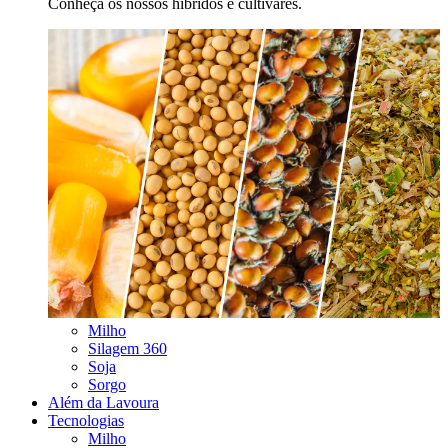
Conheça os nossos híbridos e cultivares.
Milho
Silagem 360
Soja
Sorgo
Além da Lavoura
Tecnologias
Milho