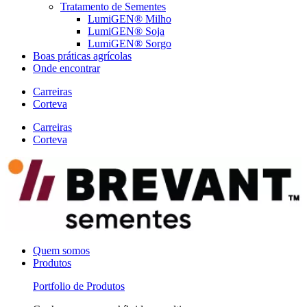
Tratamento de Sementes
LumiGEN® Milho
LumiGEN® Soja
LumiGEN® Sorgo
Boas práticas agrícolas
Onde encontrar
Carreiras
Corteva
Carreiras
Corteva
Quem somos
Produtos
Portfolio de Produtos