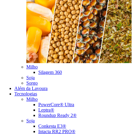
Milho
Silagem 360
Soja
Sorgo
Além da Lavoura
Tecnologias
Milho
PowerCore® Ultra
Leptra®
Roundup Ready 2®
Soja
Conkesta E3®
Intacta RR2 PRO®