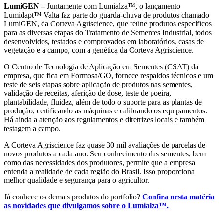
LumiGEN –
Juntamente com Lumialza™, o lançamento
Lumidapt™ Valta faz parte do guarda-chuva de produtos chamado
LumiGEN, da Corteva Agriscience, que reúne produtos específicos
para as diversas etapas do Tratamento de Sementes Industrial, todos
desenvolvidos, testados e comprovados em laboratórios, casas de
vegetação e a campo, com a genética da Corteva Agriscience.
O Centro de Tecnologia de Aplicação em Sementes (CSAT) da
empresa, que fica em Formosa/GO, fornece respaldos técnicos e um
teste de seis etapas sobre aplicação de produtos nas sementes,
validação de receitas, aferição de dose, teste de poeira,
plantabilidade, fluidez, além de todo o suporte para as plantas de
produção, certificando as máquinas e calibrando os equipamentos.
Há ainda a atenção aos regulamentos e diretrizes locais e também
testagem a campo.
A Corteva Agriscience faz quase 30 mil avaliações de parcelas de
novos produtos a cada ano. Seu conhecimento das sementes, bem
como das necessidades dos produtores, permite que a empresa
entenda a realidade de cada região do Brasil. Isso proporciona
melhor qualidade e segurança para o agricultor.
Já conhece os demais produtos do portfolio?
Confira nesta matéria
as novidades que divulgamos sobre o Lumialza™.