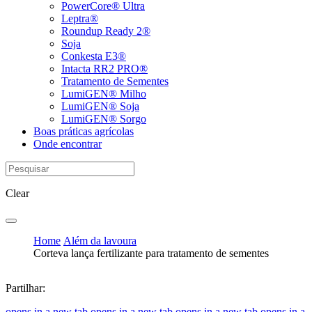
PowerCore® Ultra
Leptra®
Roundup Ready 2®
Soja
Conkesta E3®
Intacta RR2 PRO®
Tratamento de Sementes
LumiGEN® Milho
LumiGEN® Soja
LumiGEN® Sorgo
Boas práticas agrícolas
Onde encontrar
Clear
Home
Além da lavoura
Corteva lança fertilizante para tratamento de sementes
Partilhar:
opens in a new tab
opens in a new tab
opens in a new tab
opens in a