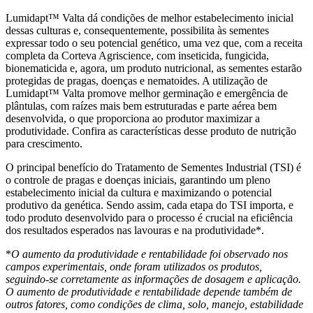
Lumidapt™ Valta dá condições de melhor estabelecimento inicial
dessas culturas e, consequentemente, possibilita às sementes
expressar todo o seu potencial genético, uma vez que, com a receita
completa da Corteva Agriscience, com inseticida, fungicida,
bionematicida e, agora, um produto nutricional, as sementes estarão
protegidas de pragas, doenças e nematoides. A utilização de
Lumidapt™ Valta promove melhor germinação e emergência de
plântulas, com raízes mais bem estruturadas e parte aérea bem
desenvolvida, o que proporciona ao produtor maximizar a
produtividade. Confira as características desse produto de nutrição
para crescimento.
O principal benefício do Tratamento de Sementes Industrial (TSI) é
o controle de pragas e doenças iniciais, garantindo um pleno
estabelecimento inicial da cultura e maximizando o potencial
produtivo da genética. Sendo assim, cada etapa do TSI importa, e
todo produto desenvolvido para o processo é crucial na eficiência
dos resultados esperados nas lavouras e na produtividade*.
*
O aumento da produtividade e rentabilidade foi observado nos
campos experimentais, onde foram utilizados os produtos,
seguindo-se corretamente as informações de dosagem e aplicação.
O aumento de produtividade e rentabilidade depende também de
outros fatores, como condições de clima, solo, manejo, estabilidade