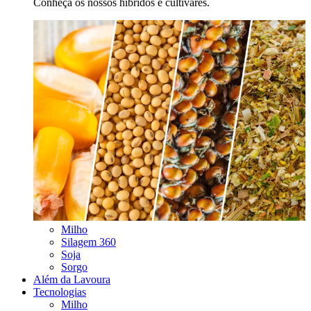
Conheça os nossos híbridos e cultivares.
Milho
Silagem 360
Soja
Sorgo
Além da Lavoura
Tecnologias
Milho