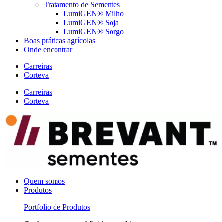
Tratamento de Sementes
LumiGEN® Milho
LumiGEN® Soja
LumiGEN® Sorgo
Boas práticas agrícolas
Onde encontrar
Carreiras
Corteva
Carreiras
Corteva
Quem somos
Produtos
Portfolio de Produtos