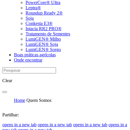
PowerCore® Ultra
Leptra®
Roundup Ready 2®
Soja
Conkesta E3®
Intacta RR2 PRO®
Tratamento de Sementes
LumiGEN® Milho
LumiGEN® Soja
LumiGEN® Sorgo
Boas práticas agrícolas
Onde encontrar
Clear
Home
Quem Somos
Partilhar:
opens in a new tab
opens in a new tab
opens in a new tab
opens in a
new tab
opens in a new tab