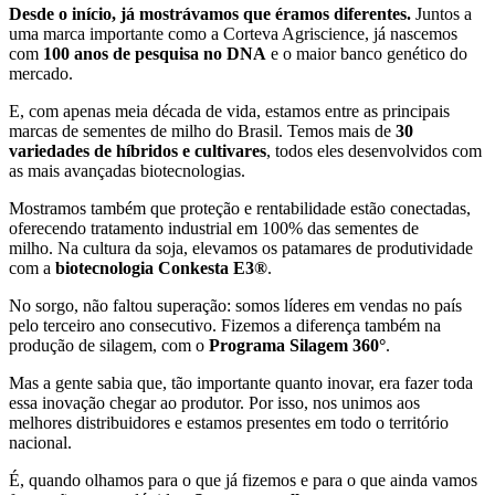
Desde o início, já mostrávamos que éramos diferentes.
Juntos a
uma marca importante como a Corteva Agriscience, já nascemos
com
100 anos de pesquisa no DNA
e o maior banco genético do
mercado.
E, com apenas meia década de vida, estamos entre as principais
marcas de sementes de milho do Brasil.
Temos mais de
30
variedades de híbridos e cultivares
, todos eles desenvolvidos com
as mais avançadas biotecnologias.
Mostramos também que proteção e rentabilidade estão conectadas,
oferecendo tratamento industrial em 100% das sementes de
milho.
Na cultura da soja, elevamos os patamares de produtividade
com a
biotecnologia Conkesta E3®
.
No sorgo, não faltou superação: somos líderes em vendas no país
pelo terceiro ano consecutivo.
Fizemos a diferença também na
produção de silagem, com o
Programa Silagem 360°
.
Mas a gente sabia que, tão importante quanto inovar, era fazer toda
essa inovação chegar ao produtor.
Por isso, nos unimos aos
melhores distribuidores e estamos presentes em todo o território
nacional.
É, quando olhamos para o que já fizemos e para o que ainda vamos