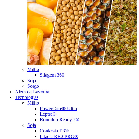
Milho
Silagem 360
Soja
Sorgo
Além da Lavoura
Tecnologias
Milho
PowerCore® Ultra
Leptra®
Roundup Ready 2®
Soja
Conkesta E3®
Intacta RR2 PRO®