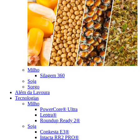
Milho
Silagem 360
Soja
Sorgo
Além da Lavoura
Tecnologias
Milho
PowerCore® Ultra
Leptra®
Roundup Ready 2®
Soja
Conkesta E3®
Intacta RR2 PRO®