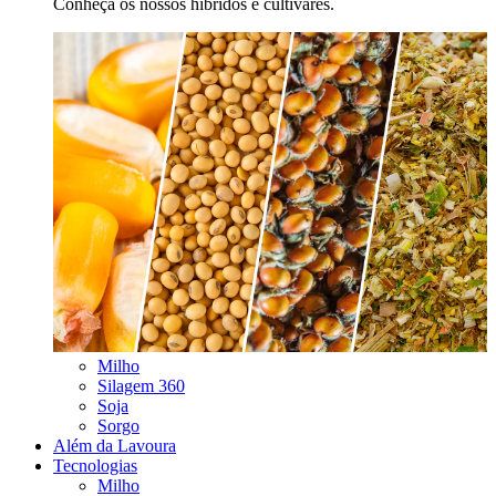
Conheça os nossos híbridos e cultivares.
Milho
Silagem 360
Soja
Sorgo
Além da Lavoura
Tecnologias
Milho