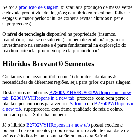
Se for a
produção de silagem
, buscar: alta produção de massa verde
e elevada produtividade de grãos; equilíbrio entre colmos, folhas e
espigas; e maior período útil de colheita (evitar híbridos hiper e
superprecoces).
O
nível de tecnologia
disponível na propriedade (insumos,
maquinário, análise de solo etc.) também determinará o grau do
investimento na semente e é parte fundamental na exploração do
máximo potencial produtivo que ela proporcionará.
Híbridos Brevant® Sementes
Contamos em nosso portfolio com 16 híbridos adaptados às
necessidades de diferentes regiões, seja para grãos ou para silagem.
Destacamos os híbridos
B2800VYHR/B2800PWU
opens in a new
tab
,
B2801VYHR
opens in a new tab
, precoces, com bom porte e
planta e posicionados para verão e
Safrinha
e o
B2360PWU
opens in
a new tab
, superprecoce, com ótima qualidade de raiz e colmo,
indicado para a Safrinha também.
Já o híbrido
B2702VYHR
opens in a new tab
possui excelente
potencial de rendimento, proporciona uma excelente qualidade de
grãos e é indicado tanto para verão quanto para Safrinha.