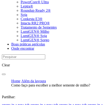
PowerCore® Ultra
Leptra®
Roundup Ready 2®
Soja
Conkesta E3®
Intacta RR2 PRO®
Tratamento de Sementes
LumiGEN® Milho
LumiGEN® Soja
LumiGEN® Sorgo
Boas práticas agrícolas
Onde encontrar
Clear
Home
Além da lavoura
Como faço para escolher a melhor semente de milho?
Partilhar:
opens in a new tab
opens in a new tab
opens in a new tab
opens in a