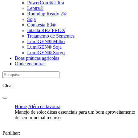
PowerCore® Ultra
Leptra®
Roundup Ready 2®
Soja
Conkesta E3®
Intacta RR2 PRO®
Tratamento de Sementes
LumiGEN® Milho
LumiGEN® Soja
LumiGEN® Sorgo
Boas práticas agrícolas
Onde encontrar
Clear
Home
Além da lavoura
Manejo de solo: dicas essenciais para um bom aproveitamento
de seu principal recurso
Partilhar: