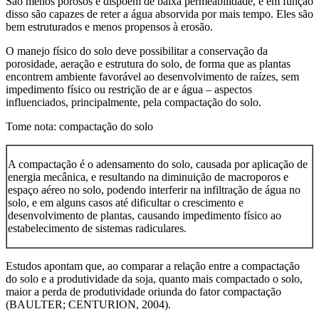
São menos porosos e dispõem de baixa permeabilidade, e em função
disso são capazes de reter a água absorvida por mais tempo. Eles são
bem estruturados e menos propensos à erosão.
O manejo físico do solo deve possibilitar a conservação da
porosidade, aeração e estrutura do solo, de forma que as plantas
encontrem ambiente favorável ao desenvolvimento de raízes, sem
impedimento físico ou restrição de ar e água – aspectos
influenciados, principalmente, pela compactação do solo.
Tome nota: compactação do solo
A compactação é o adensamento do solo, causada por aplicação de
energia mecânica, e resultando na diminuição de macroporos e
espaço aéreo no solo, podendo interferir na infiltração de água no
solo, e em alguns casos até dificultar o crescimento e
desenvolvimento de plantas, causando impedimento físico ao
estabelecimento de sistemas radiculares.
Estudos apontam que, ao comparar a relação entre a compactação
do solo e a produtividade da soja, quanto mais compactado o solo,
maior a perda de produtividade oriunda do fator compactação
(BAULTER; CENTURION, 2004).