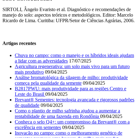
SIRTOLI, Ângelo Evaristo et al. Diagnóstico e recomendações de
manejo do solo: aspectos teóricos e metodológicos. Editor: Marcelo
Ricardo de Lima. Curitiba: UFPR/Setor de Ciências Agrárias, 2006.
Artigos recentes
Chuva no campo: como o manejo e os híbridos ideais ajudam
a lidar com as adversidades
17/07/2025
Agricultura regenerativa: um solo mais vivo para um futuro
mais produtivo
09/04/2025
Análise bromatológica da silagem de milho: produtividade
começa pela qualidade da semente
09/04/2025
B2817PWU: mais produtividade para as regiões Centro e
Leste do Brasil
09/04/2025
Brevant® Sementes: tecnologia avançada e rigorosos padrões
de qualidade
09/04/2025
Como o plantio de milho safrinha ajudou a aumentar a
rentabilidade de uma fazenda em Rondônia
09/04/2025
Conheça o selo Q4+: um compromisso da Brevant® com a
excelência em sementes
09/04/2025
Inovação no campo: como o melhoramento genético de