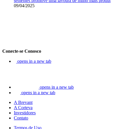
sementes promove uma lavoura de milho mais produt
09/04/2025
Conecte-se Conosco
opens in a new tab
opens in a new tab
opens in a new tab
A Brevant
A Corteva
Investidores
Contato
Termos de Uso