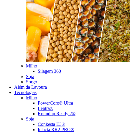
Milho
Silagem 360
Soja
Sorgo
Além da Lavoura
Tecnologias
Milho
PowerCore® Ultra
Leptra®
Roundup Ready 2®
Soja
Conkesta E3®
Intacta RR2 PRO®