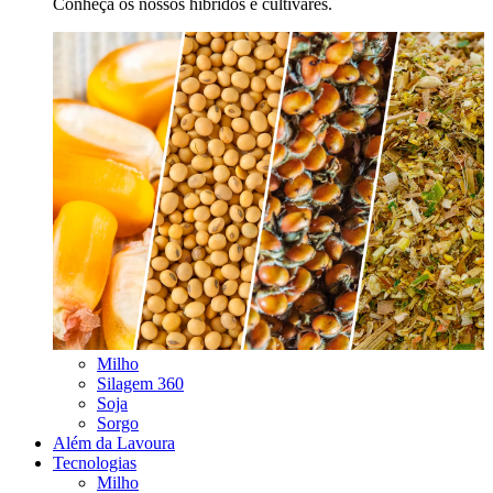
Conheça os nossos híbridos e cultivares.
Milho
Silagem 360
Soja
Sorgo
Além da Lavoura
Tecnologias
Milho