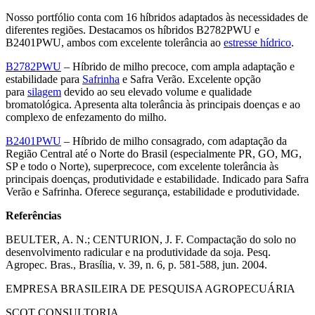
Nosso portfólio conta com 16 híbridos adaptados às necessidades de
diferentes regiões. Destacamos os híbridos B2782PWU e
B2401PWU, ambos com excelente tolerância ao
estresse hídrico
.
B2782PWU
– Híbrido de milho precoce, com ampla adaptação e
estabilidade para
Safrinha
e Safra Verão. Excelente opção
para
silagem
devido ao seu elevado volume e qualidade
bromatológica. Apresenta alta tolerância às principais doenças e ao
complexo de enfezamento do milho.
B2401PWU
– Híbrido de milho consagrado, com adaptação da
Região Central até o Norte do Brasil (especialmente PR, GO, MG,
SP e todo o Norte), superprecoce, com excelente tolerância às
principais doenças, produtividade e estabilidade. Indicado para Safra
Verão e Safrinha. Oferece segurança, estabilidade e produtividade.
Referências
BEULTER, A. N.; CENTURION, J. F. Compactação do solo no
desenvolvimento radicular e na produtividade da soja. Pesq.
Agropec. Bras., Brasília, v. 39, n. 6, p. 581-588, jun. 2004.
EMPRESA BRASILEIRA DE PESQUISA AGROPECUÁRIA
SCOT CONSULTORIA