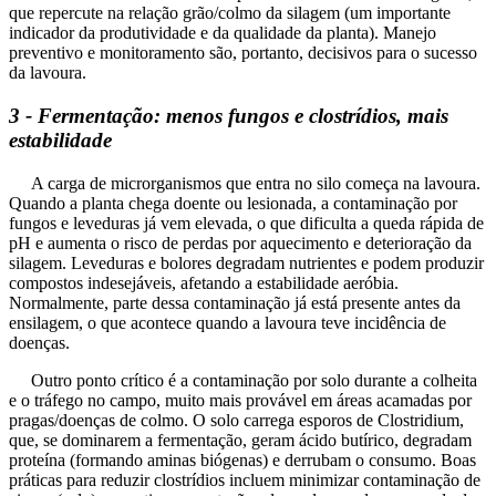
que repercute na relação grão/colmo da silagem (um importante
indicador da produtividade e da qualidade da planta). Manejo
preventivo e monitoramento são, portanto, decisivos para o sucesso
da lavoura.
3 - Fermentação: menos fungos e clostrídios, mais
estabilidade
A carga de microrganismos que entra no silo começa na lavoura.
Quando a planta chega doente ou lesionada, a contaminação por
fungos e leveduras já vem elevada, o que dificulta a queda rápida de
pH e aumenta o risco de perdas por aquecimento e deterioração da
silagem. Leveduras e bolores degradam nutrientes e podem produzir
compostos indesejáveis, afetando a estabilidade aeróbia.
Normalmente, parte dessa contaminação já está presente antes da
ensilagem, o que acontece quando a lavoura teve incidência de
doenças.
Outro ponto crítico é a contaminação por solo durante a colheita
e o tráfego no campo, muito mais provável em áreas acamadas por
pragas/doenças de colmo. O solo carrega esporos de Clostridium,
que, se dominarem a fermentação, geram ácido butírico, degradam
proteína (formando aminas biógenas) e derrubam o consumo. Boas
práticas para reduzir clostrídios incluem minimizar contaminação de