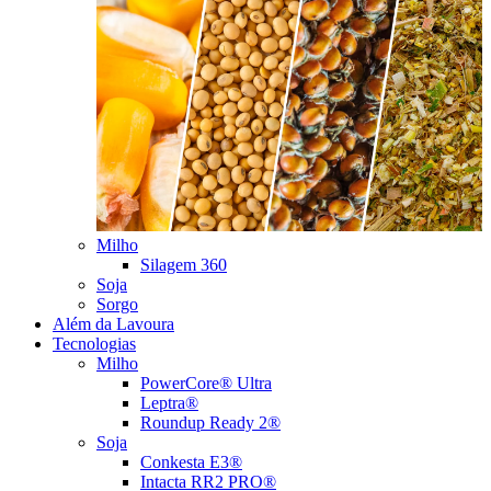
Milho
Silagem 360
Soja
Sorgo
Além da Lavoura
Tecnologias
Milho
PowerCore® Ultra
Leptra®
Roundup Ready 2®
Soja
Conkesta E3®
Intacta RR2 PRO®