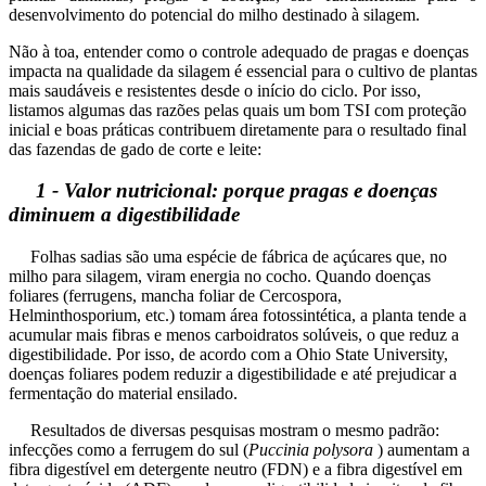
desenvolvimento do potencial do milho destinado à silagem.
Não à toa, entender como o controle adequado de pragas e doenças
impacta na qualidade da silagem é essencial para o cultivo de plantas
mais saudáveis e resistentes desde o início do ciclo. Por isso,
listamos algumas das razões pelas quais um bom TSI com proteção
inicial e boas práticas contribuem diretamente para o resultado final
das fazendas de gado de corte e leite:
1 - Valor nutricional: porque pragas e doenças
diminuem a digestibilidade
Folhas sadias são uma espécie de fábrica de açúcares que, no
milho para silagem, viram energia no cocho. Quando doenças
foliares (ferrugens, mancha foliar de Cercospora,
Helminthosporium, etc.) tomam área fotossintética, a planta tende a
acumular mais fibras e menos carboidratos solúveis, o que reduz a
digestibilidade. Por isso, de acordo com a Ohio State University,
doenças foliares podem reduzir a digestibilidade e até prejudicar a
fermentação do material ensilado.
Resultados de diversas pesquisas mostram o mesmo padrão:
infecções como a ferrugem do sul (
Puccinia polysora
) aumentam a
fibra digestível em detergente neutro (FDN) e a fibra digestível em