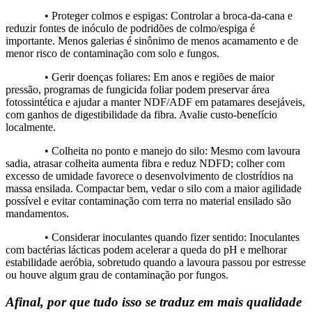
• Proteger colmos e espigas: Controlar a broca-da-cana e
reduzir fontes de inóculo de podridões de colmo/espiga é
importante. Menos galerias é sinônimo de menos acamamento e de
menor risco de contaminação com solo e fungos.
• Gerir doenças foliares: Em anos e regiões de maior
pressão, programas de fungicida foliar podem preservar área
fotossintética e ajudar a manter NDF/ADF em patamares desejáveis,
com ganhos de digestibilidade da fibra. Avalie custo-benefício
localmente.
• Colheita no ponto e manejo do silo: Mesmo com lavoura
sadia, atrasar colheita aumenta fibra e reduz NDFD; colher com
excesso de umidade favorece o desenvolvimento de clostrídios na
massa ensilada. Compactar bem, vedar o silo com a maior agilidade
possível e evitar contaminação com terra no material ensilado são
mandamentos.
• Considerar inoculantes quando fizer sentido: Inoculantes
com bactérias lácticas podem acelerar a queda do pH e melhorar
estabilidade aeróbia, sobretudo quando a lavoura passou por estresse
ou houve algum grau de contaminação por fungos.
Afinal, por que tudo isso se traduz em mais qualidade