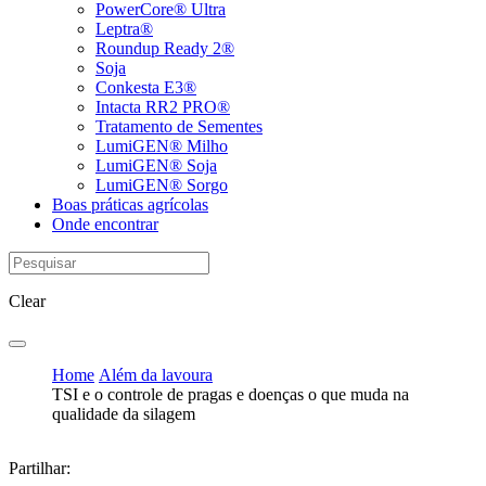
PowerCore® Ultra
Leptra®
Roundup Ready 2®
Soja
Conkesta E3®
Intacta RR2 PRO®
Tratamento de Sementes
LumiGEN® Milho
LumiGEN® Soja
LumiGEN® Sorgo
Boas práticas agrícolas
Onde encontrar
Clear
Home
Além da lavoura
TSI e o controle de pragas e doenças o que muda na
qualidade da silagem
Partilhar: