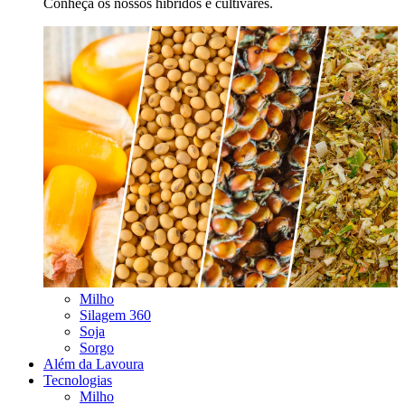
Conheça os nossos híbridos e cultivares.
Milho
Silagem 360
Soja
Sorgo
Além da Lavoura
Tecnologias
Milho