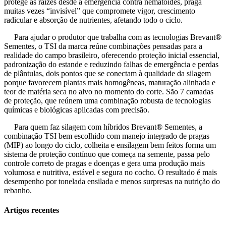
protege as raízes desde a emergência contra nematoides, praga
muitas vezes “invisível” que compromete vigor, crescimento
radicular e absorção de nutrientes, afetando todo o ciclo.
Para ajudar o produtor que trabalha com as tecnologias Brevant®
Sementes, o TSI da marca reúne combinações pensadas para a
realidade do campo brasileiro, oferecendo proteção inicial essencial,
padronização do estande e reduzindo falhas de emergência e perdas
de plântulas, dois pontos que se conectam à qualidade da silagem
porque favorecem plantas mais homogêneas, maturação alinhada e
teor de matéria seca no alvo no momento do corte. São 7 camadas
de proteção, que reúnem uma combinação robusta de tecnologias
químicas e biológicas aplicadas com precisão.
Para quem faz silagem com híbridos Brevant® Sementes, a
combinação TSI bem escolhido com manejo integrado de pragas
(MIP) ao longo do ciclo, colheita e ensilagem bem feitos forma um
sistema de proteção contínuo que começa na semente, passa pelo
controle correto de pragas e doenças e gera uma produção mais
volumosa e nutritiva, estável e segura no cocho. O resultado é mais
desempenho por tonelada ensilada e menos surpresas na nutrição do
rebanho.
Artigos recentes