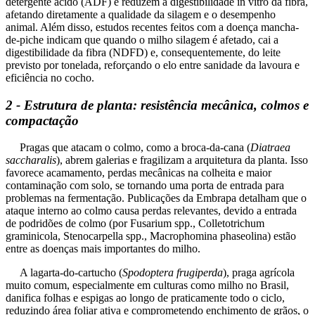
detergente ácido (ADF) e reduzem a digestibilidade in vitro da fibra,
afetando diretamente a qualidade da silagem e o desempenho
animal. Além disso, estudos recentes feitos com a doença mancha-
de-piche indicam que quando o milho silagem é afetado, cai a
digestibilidade da fibra (NDFD) e, consequentemente, do leite
previsto por tonelada, reforçando o elo entre sanidade da lavoura e
eficiência no cocho.
2 - Estrutura de planta: resistência mecânica, colmos e
compactação
Pragas que atacam o colmo, como a broca-da-cana (
Diatraea
saccharalis
), abrem galerias e fragilizam a arquitetura da planta. Isso
favorece acamamento, perdas mecânicas na colheita e maior
contaminação com solo, se tornando uma porta de entrada para
problemas na fermentação. Publicações da Embrapa detalham que o
ataque interno ao colmo causa perdas relevantes, devido a entrada
de podridões de colmo (por Fusarium spp., Colletotrichum
graminicola, Stenocarpella spp., Macrophomina phaseolina) estão
entre as doenças mais importantes do milho.
A lagarta-do-cartucho (
Spodoptera frugiperda
), praga agrícola
muito comum, especialmente em culturas como milho no Brasil,
danifica folhas e espigas ao longo de praticamente todo o ciclo,
reduzindo área foliar ativa e comprometendo enchimento de grãos, o