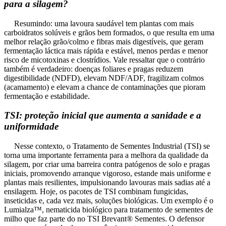
para a silagem?
Resumindo: uma lavoura saudável tem plantas com mais
carboidratos solúveis e grãos bem formados, o que resulta em uma
melhor relação grão/colmo e fibras mais digestíveis, que geram
fermentação láctica mais rápida e estável, menos perdas e menor
risco de micotoxinas e clostrídios. Vale ressaltar que o contrário
também é verdadeiro: doenças foliares e pragas reduzem
digestibilidade (NDFD), elevam NDF/ADF, fragilizam colmos
(acamamento) e elevam a chance de contaminações que pioram
fermentação e estabilidade.
TSI: proteção inicial que aumenta a sanidade e a
uniformidade
Nesse contexto, o Tratamento de Sementes Industrial (TSI) se
torna uma importante ferramenta para a melhora da qualidade da
silagem, por criar uma barreira contra patógenos de solo e pragas
iniciais, promovendo arranque vigoroso, estande mais uniforme e
plantas mais resilientes, impulsionando lavouras mais sadias até a
ensilagem. Hoje, os pacotes de TSI combinam fungicidas,
inseticidas e, cada vez mais, soluções biológicas. Um exemplo é o
Lumialza™, nematicida biológico para tratamento de sementes de
milho que faz parte do no TSI Brevant® Sementes. O defensor