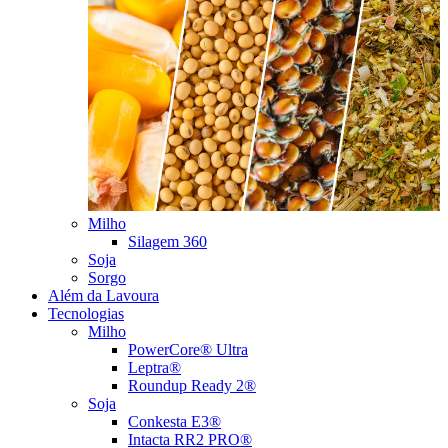
Milho
Silagem 360
Soja
Sorgo
Além da Lavoura
Tecnologias
Milho
PowerCore® Ultra
Leptra®
Roundup Ready 2®
Soja
Conkesta E3®
Intacta RR2 PRO®