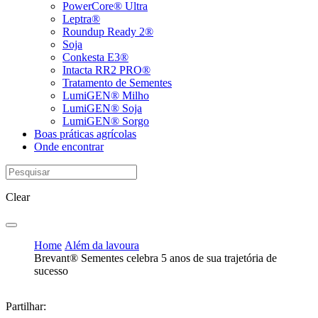
PowerCore® Ultra
Leptra®
Roundup Ready 2®
Soja
Conkesta E3®
Intacta RR2 PRO®
Tratamento de Sementes
LumiGEN® Milho
LumiGEN® Soja
LumiGEN® Sorgo
Boas práticas agrícolas
Onde encontrar
Clear
Home
Além da lavoura
Brevant® Sementes celebra 5 anos de sua trajetória de
sucesso
Partilhar: