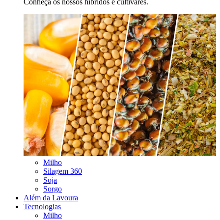
Conheça os nossos híbridos e cultivares.
Milho
Silagem 360
Soja
Sorgo
Além da Lavoura
Tecnologias
Milho