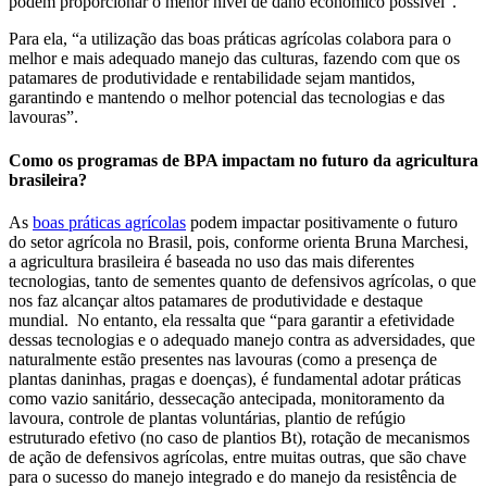
podem proporcionar o menor nível de dano econômico possível”.
Para ela, “a utilização das boas práticas agrícolas colabora para o
melhor e mais adequado manejo das culturas, fazendo com que os
patamares de produtividade e rentabilidade sejam mantidos,
garantindo e mantendo o melhor potencial das tecnologias e das
lavouras”.
Como os programas de BPA impactam no futuro da agricultura
brasileira?
As
boas práticas agrícolas
podem impactar positivamente o futuro
do setor agrícola no Brasil, pois, conforme orienta Bruna Marchesi,
a agricultura brasileira é baseada no uso das mais diferentes
tecnologias, tanto de sementes quanto de defensivos agrícolas, o que
nos faz alcançar altos patamares de produtividade e destaque
mundial. No entanto, ela ressalta que “para garantir a efetividade
dessas tecnologias e o adequado manejo contra as adversidades, que
naturalmente estão presentes nas lavouras (como a presença de
plantas daninhas, pragas e doenças), é fundamental adotar práticas
como vazio sanitário, dessecação antecipada, monitoramento da
lavoura, controle de plantas voluntárias, plantio de refúgio
estruturado efetivo (no caso de plantios Bt), rotação de mecanismos
de ação de defensivos agrícolas, entre muitas outras, que são chave
para o sucesso do manejo integrado e do manejo da resistência de