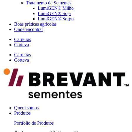
Tratamento de Sementes
LumiGEN® Milho
LumiGEN® Soja
LumiGEN® Sorgo
Boas práticas agrícolas
Onde encontrar
Carreiras
Corteva
Carreiras
Corteva
Quem somos
Produtos
Portfolio de Produtos