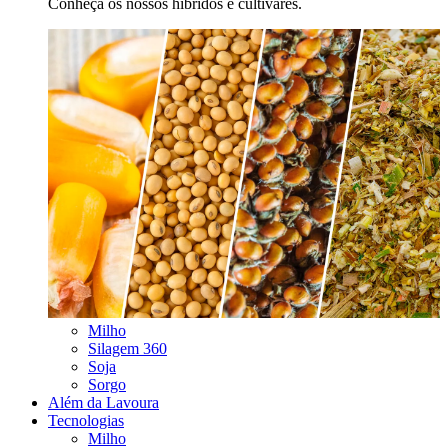
Conheça os nossos híbridos e cultivares.
Milho
Silagem 360
Soja
Sorgo
Além da Lavoura
Tecnologias
Milho