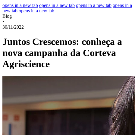
opens in a new tab
opens in a new tab
opens in a new tab
opens in a
new tab
opens in a new tab
Blog
•
30/11/2022
Juntos Crescemos: conheça a
nova campanha da Corteva
Agriscience