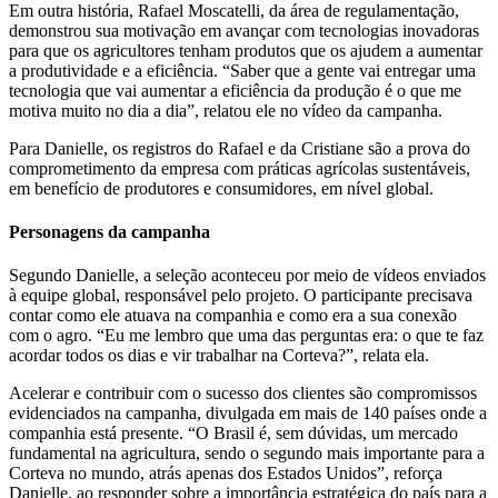
Em outra história, Rafael Moscatelli, da área de regulamentação,
demonstrou sua motivação em avançar com tecnologias inovadoras
para que os agricultores tenham produtos que os ajudem a aumentar
a produtividade e a eficiência. “Saber que a gente vai entregar uma
tecnologia que vai aumentar a eficiência da produção é o que me
motiva muito no dia a dia”, relatou ele no vídeo da campanha.
Para Danielle, os registros do Rafael e da Cristiane são a prova do
comprometimento da empresa com práticas agrícolas sustentáveis,
em benefício de produtores e consumidores, em nível global.
Personagens da campanha
Segundo Danielle, a seleção aconteceu por meio de vídeos enviados
à equipe global, responsável pelo projeto. O participante precisava
contar como ele atuava na companhia e como era a sua conexão
com o agro. “Eu me lembro que uma das perguntas era: o que te faz
acordar todos os dias e vir trabalhar na Corteva?”, relata ela.
Acelerar e contribuir com o sucesso dos clientes são compromissos
evidenciados na campanha, divulgada em mais de 140 países onde a
companhia está presente. “O Brasil é, sem dúvidas, um mercado
fundamental na agricultura, sendo o segundo mais importante para a
Corteva no mundo, atrás apenas dos Estados Unidos”, reforça
Danielle, ao responder sobre a importância estratégica do país para a