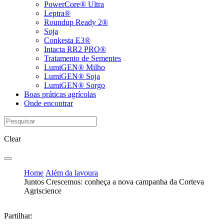
PowerCore® Ultra
Leptra®
Roundup Ready 2®
Soja
Conkesta E3®
Intacta RR2 PRO®
Tratamento de Sementes
LumiGEN® Milho
LumiGEN® Soja
LumiGEN® Sorgo
Boas práticas agrícolas
Onde encontrar
Clear
Home
Além da lavoura
Juntos Crescemos: conheça a nova campanha da Corteva
Agriscience
Partilhar: