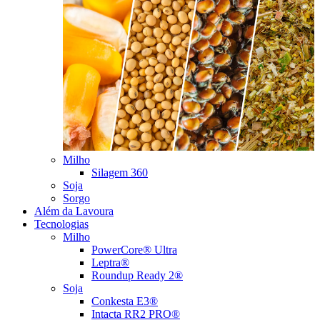
Milho
Silagem 360
Soja
Sorgo
Além da Lavoura
Tecnologias
Milho
PowerCore® Ultra
Leptra®
Roundup Ready 2®
Soja
Conkesta E3®
Intacta RR2 PRO®