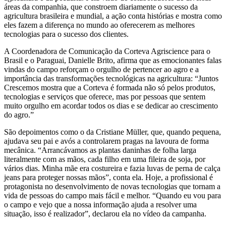
áreas da companhia, que constroem diariamente o sucesso da
agricultura brasileira e mundial, a ação conta histórias e mostra como
eles fazem a diferença no mundo ao oferecerem as melhores
tecnologias para o sucesso dos clientes.
A Coordenadora de Comunicação da Corteva Agriscience para o
Brasil e o Paraguai, Danielle Brito, afirma que as emocionantes falas
vindas do campo reforçam o orgulho de pertencer ao agro e a
importância das transformações tecnológicas na agricultura: “Juntos
Crescemos mostra que a Corteva é formada não só pelos produtos,
tecnologias e serviços que oferece, mas por pessoas que sentem
muito orgulho em acordar todos os dias e se dedicar ao crescimento
do agro.”
São depoimentos como o da Cristiane Müller, que, quando pequena,
ajudava seu pai e avós a controlarem pragas na lavoura de forma
mecânica. “Arrancávamos as plantas daninhas de folha larga
literalmente com as mãos, cada filho em uma fileira de soja, por
vários dias. Minha mãe era costureira e fazia luvas de perna de calça
jeans para proteger nossas mãos”, conta ela. Hoje, a profissional é
protagonista no desenvolvimento de novas tecnologias que tornam a
vida de pessoas do campo mais fácil e melhor. “Quando eu vou para
o campo e vejo que a nossa informação ajuda a resolver uma
situação, isso é realizador”, declarou ela no vídeo da campanha.