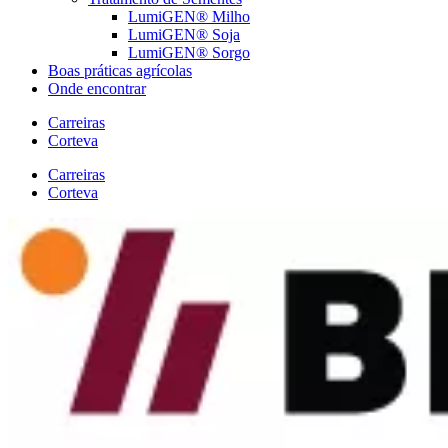
LumiGEN® Milho
LumiGEN® Soja
LumiGEN® Sorgo
Boas práticas agrícolas
Onde encontrar
Carreiras
Corteva
Carreiras
Corteva