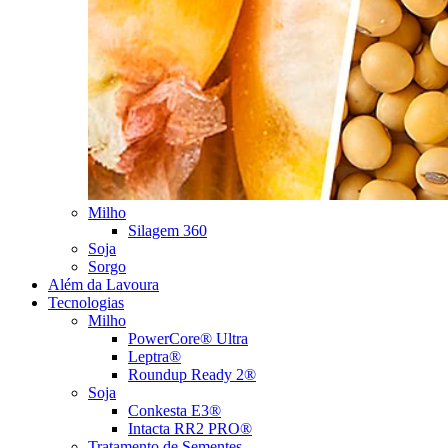
Milho
Silagem 360
Soja
Sorgo
Além da Lavoura
Tecnologias
Milho
PowerCore® Ultra
Leptra®
Roundup Ready 2®
Soja
Conkesta E3®
Intacta RR2 PRO®
Tratamento de Sementes