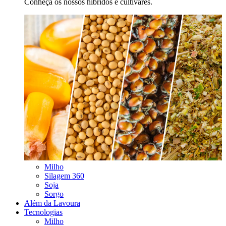
Conheça os nossos híbridos e cultivares.
Milho
Silagem 360
Soja
Sorgo
Além da Lavoura
Tecnologias
Milho