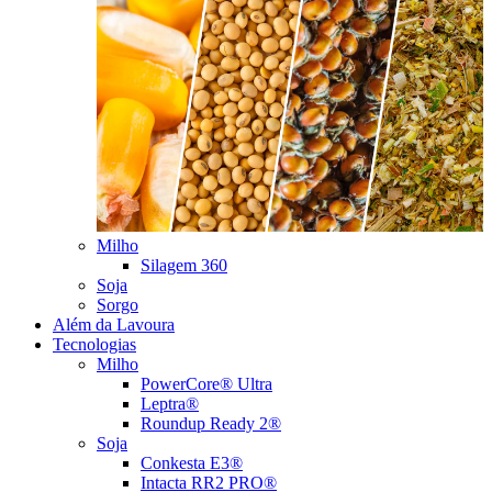
Milho
Silagem 360
Soja
Sorgo
Além da Lavoura
Tecnologias
Milho
PowerCore® Ultra
Leptra®
Roundup Ready 2®
Soja
Conkesta E3®
Intacta RR2 PRO®