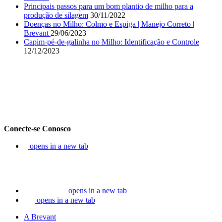
Principais passos para um bom plantio de milho para a
produção de silagem
30/11/2022
Doenças no Milho: Colmo e Espiga | Manejo Correto |
Brevant
29/06/2023
Capim-pé-de-galinha no Milho: Identificação e Controle
12/12/2023
Conecte-se Conosco
opens in a new tab
opens in a new tab
opens in a new tab
A Brevant