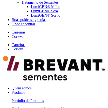
Tratamento de Sementes
LumiGEN® Milho
LumiGEN® Soja
LumiGEN® Sorgo
Boas práticas agrícolas
Onde encontrar
Carreiras
Corteva
Carreiras
Corteva
Quem somos
Produtos
Portfolio de Produtos