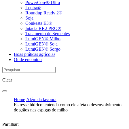
PowerCore® Ultra
Leptra®
Roundup Ready 2®
Soja
Conkesta E3®
Intacta RR2 PRO®
Tratamento de Sementes
LumiGEN® Milho
LumiGEN® Soja
LumiGEN® Sorgo
Boas práticas agrícolas
Onde encontrar
Clear
Home
Além da lavoura
Estresse hídrico: entenda como ele afeta o desenvolvimento
de grãos nas espigas de milho
Partilhar: