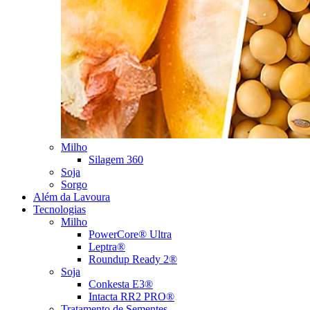
Milho
Silagem 360
Soja
Sorgo
Além da Lavoura
Tecnologias
Milho
PowerCore® Ultra
Leptra®
Roundup Ready 2®
Soja
Conkesta E3®
Intacta RR2 PRO®
Tratamento de Sementes