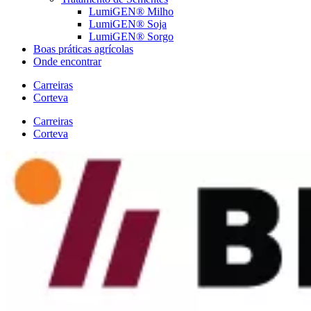
LumiGEN® Milho
LumiGEN® Soja
LumiGEN® Sorgo
Boas práticas agrícolas
Onde encontrar
Carreiras
Corteva
Carreiras
Corteva