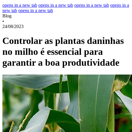
opens in a new tab
opens in a new tab
opens in a new tab
opens in a
new tab
opens in a new tab
Blog
•
24/08/2023
Controlar as plantas daninhas
no milho é essencial para
garantir a boa produtividade