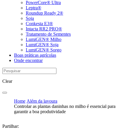
PowerCore® Ultra
Leptra®
Roundup Ready 2®
Soja
Conkesta E3®
Intacta RR2 PRO®
Tratamento de Sementes
LumiGEN® Milho
LumiGEN® Soja
LumiGEN® Sorgo
Boas práticas agrícolas
Onde encontrar
Clear
Home
Além da lavoura
Controlar as plantas daninhas no milho é essencial para
garantir a boa produtividade
Partilhar: