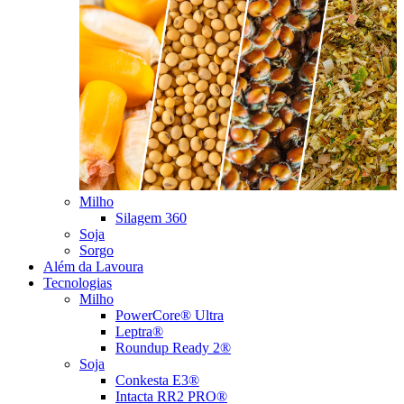
Milho
Silagem 360
Soja
Sorgo
Além da Lavoura
Tecnologias
Milho
PowerCore® Ultra
Leptra®
Roundup Ready 2®
Soja
Conkesta E3®
Intacta RR2 PRO®