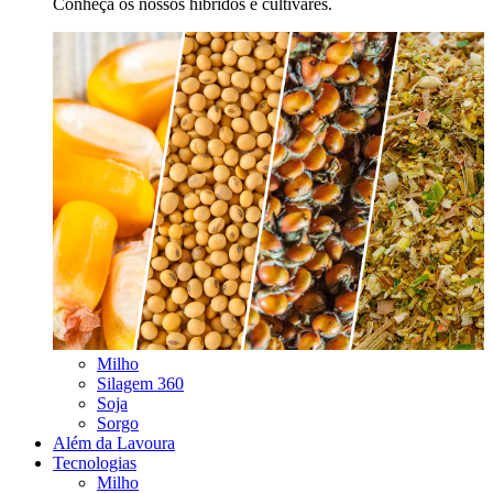
Conheça os nossos híbridos e cultivares.
Milho
Silagem 360
Soja
Sorgo
Além da Lavoura
Tecnologias
Milho