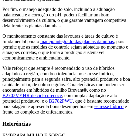
Por fim, o manejo adequado do solo, incluindo a adubação
balanceada e a correção do pH, podem facilitar um bom
desenvolvimento da cultura, o que garante vantagem competitiva
dela frente às plantas daninhas.
O monitoramento constante das lavouras e áreas de cultivo é
fundamental para o
manejo integrado das plantas daninhas
, pois
permite que as medidas de controle sejam adotadas no momento e
situações corretas, o que torna a produção sustentável
economicamente e ambientalmente.
Vale reforçar que sempre é recomendado o uso de híbridos
adaptados à região, com boa tolerância ao estresse hídrico,
principalmente para a segunda safra, alto potencial produtivo e boa
sanidade foliar, de colmo e grãos. Características que podem ser
encontradas em híbridos de milho Brevant®, como no
B2702VYHR de ciclo precoce
, com ampla adaptação e alto
potencial produtivo, e o
B2782PWU
, que é bastante recomendado
para silagem e apresenta bons desempenhos em
estresse hídrico
e
frente ao complexo de enfezamentos.
Referências
EMBRAPA MILHO E SORGO