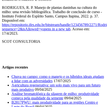
RODRIGUES, R. P. Manejo de plantas daninhas na cultura do
milho: uma revisão bibliográfica. Trabalho de conclusão de curso -
Instituto Federal do Espírito Santo, Campus Itapina, 2022. p. 37.
Disponível em:
https://repositorio.ifes.edu.br/bitstream/handle/123456789/2271/
sequence=2&isAllowed=y
opens in a new tab
. Acesso em:
17/4/2023.
SCOT CONSULTORIA
Artigos recentes
Chuva no campo: como o manejo e os híbridos ideais ajudam
a lidar com as adversidades
17/07/2025
Agricultura regenerativa: um solo mais vivo para um futuro
mais produtivo
09/04/2025
Análise bromatológica da silagem de milho: produtividade
começa pela qualidade da semente
09/04/2025
B2817PWU: mais produtividade para as regiões Centro e
Leste do Brasil
09/04/2025