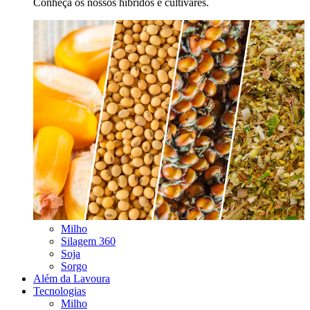
Conheça os nossos híbridos e cultivares.
Milho
Silagem 360
Soja
Sorgo
Além da Lavoura
Tecnologias
Milho