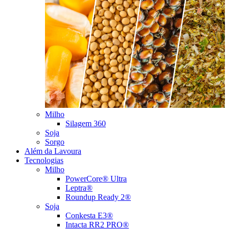
Milho
Silagem 360
Soja
Sorgo
Além da Lavoura
Tecnologias
Milho
PowerCore® Ultra
Leptra®
Roundup Ready 2®
Soja
Conkesta E3®
Intacta RR2 PRO®