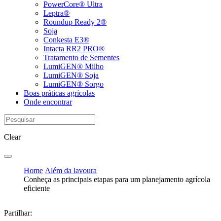
PowerCore® Ultra
Leptra®
Roundup Ready 2®
Soja
Conkesta E3®
Intacta RR2 PRO®
Tratamento de Sementes
LumiGEN® Milho
LumiGEN® Soja
LumiGEN® Sorgo
Boas práticas agrícolas
Onde encontrar
Clear
Home
Além da lavoura
Conheça as principais etapas para um planejamento agrícola
eficiente
Partilhar: