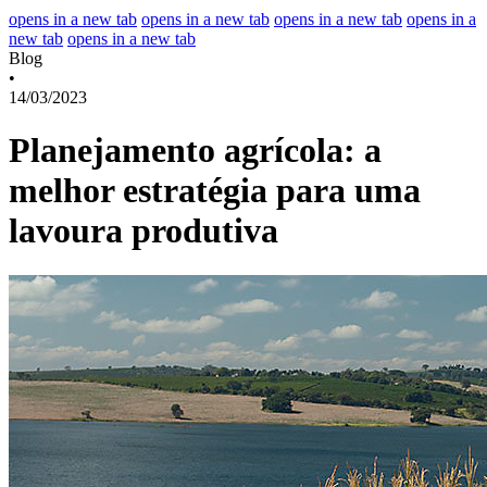
opens in a new tab
opens in a new tab
opens in a new tab
opens in a
new tab
opens in a new tab
Blog
•
14/03/2023
Planejamento agrícola: a
melhor estratégia para uma
lavoura produtiva