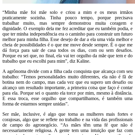
“Minha mãe foi mãe solo e criou a mim e os meus irmãos
praticamente sozinha. Tinha pouco tempo, porque precisava
trabalhar muito, mas sempre demonstrou muita coragem e
dignidade. O exemplo dela me fez acreditar que eu também podia, e
que ter minha independência era o caminho para construir um futuro
melhor para minha filha. Esse desejo de dar a ela uma vida melhor e
cheia de possibilidades é o que me move desde sempre. É o que me
dá força para sair de casa todos os dias, com ou sem desafios.
Porque eu sei que, no final, ela vai ter orgulho da mãe que tem e do
trabalho que eu escolhi para mim”, diz Kaline.
A agrônoma divide com a filha cada conquista que alcança com seu
trabalho: “Temos personalidades muito diferentes, ela não é fã de
botina nem do campo, mas cada vez que eu supero um desafio ou
alcanço um resultado importante, a primeira coisa que faço é contar
para ela. Porque sei o quanto ela torce por mim, mesmo à distância.
E essa troca, esse orgulho que compartilhamos, é também uma
forma de estarmos sempre unidas”.
Ser mãe, inclusive, é algo que torna as mulheres mais fortes e
corajosas, algo que se reflete no trabalho e na vida das profissionais
de campo do agronegócio. “As mães têm uma fé que não é
necessariamente religiosa. A gente tem uma intuição que faz com