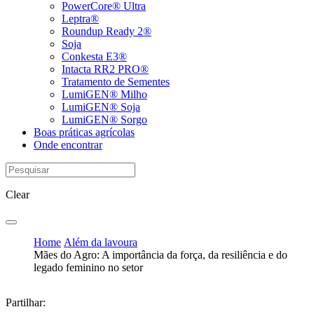
PowerCore® Ultra
Leptra®
Roundup Ready 2®
Soja
Conkesta E3®
Intacta RR2 PRO®
Tratamento de Sementes
LumiGEN® Milho
LumiGEN® Soja
LumiGEN® Sorgo
Boas práticas agrícolas
Onde encontrar
Clear
Home
Além da lavoura
Mães do Agro: A importância da força, da resiliência e do
legado feminino no setor
Partilhar: