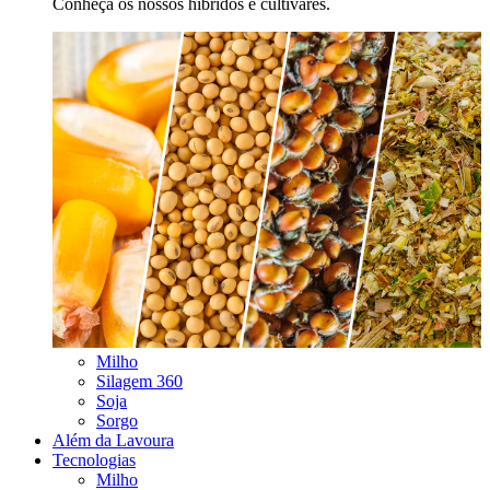
Conheça os nossos híbridos e cultivares.
Milho
Silagem 360
Soja
Sorgo
Além da Lavoura
Tecnologias
Milho