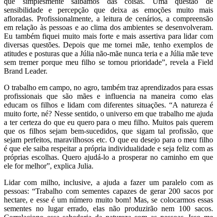
que simplesmente saibamos das coisas. Uma questão de
sensibilidade e percepção que deixa as emoções muito mais
afloradas. Profissionalmente, a leitura de cenários, a compreensão
em relação às pessoas e ao clima dos ambientes se desenvolveram.
Eu também fiquei muito mais forte e mais assertiva para lidar com
diversas questões. Depois que me tornei mãe, tenho exemplos de
atitudes e posturas que a Júlia não-mãe nunca teria e a Júlia mãe teve
sem tremer porque meu filho se tornou prioridade”, revela a Field
Brand Leader.
O trabalho em campo, no agro, também traz aprendizados para essas
profissionais que são mães e influencia na maneira como elas
educam os filhos e lidam com diferentes situações. “A natureza é
muito forte, né? Nesse sentido, o universo em que trabalho me ajuda
a ter certeza do que eu quero para o meu filho. Muitos pais querem
que os filhos sejam bem-sucedidos, que sigam tal profissão, que
sejam perfeitos, maravilhosos etc. O que eu desejo para o meu filho
é que ele saiba respeitar a própria individualidade e seja feliz com as
próprias escolhas. Quero ajudá-lo a prosperar no caminho em que
ele for melhor”, explica Julia.
Lidar com milho, inclusive, a ajuda a fazer um paralelo com as
pessoas: “Trabalho com sementes capazes de gerar 200 sacos por
hectare, e esse é um número muito bom! Mas, se colocarmos essas
sementes no lugar errado, elas não produzirão nem 100 sacos.