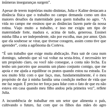
inúmeras inseguranças surgem”.
Apesar de terem trajetórias muito distintas, Julia e Kaline destacam a
distância física que o trabalho no campo demanda como um dos
maiores desafios da maternidade para quem trabalha no agro. “A
vida no campo me ensinou que as distâncias fazem parte da nossa
rotina. Viajo muito a trabalho, e isso me exigiu um tipo de
maternidade forte, madura e, acima de tudo, generosa. Ensinei
minha filha a ser independente, não por escolha, mas por amor. Quis
que ela soubesse se virar, que tivesse coragem, assim como tive que
aprender”, conta a agrônoma da Corteva.
“É um trabalho que exige muita abdicação. Para sair de casa num
domingo, sabendo que só vai voltar na sexta-feira, é necessário ter
um propósito claro, ou você não consegue, a conta não fecha. Eu
tenho um parceiro que assumiu um plano conjunto comigo, que me
apoia e me ajuda a equilibrar os pratos quando estou na estrada. Eu
sou muito feliz com o que faço, mas, fundamentalmente, é o meu
propósito de dar à minha família uma condição melhor de vida que
me faz seguir. É preciso ter força para lidar com o fato de que eu não
estava em casa quando meu filho andou pela primeira vez”, reflete
Julia.
A incumbência de trabalhar em um setor que alimenta o país,
cultivando o futuro, faz com que os filhos das mães do agro