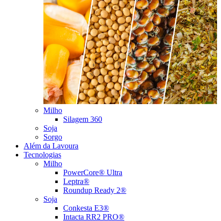
Milho
Silagem 360
Soja
Sorgo
Além da Lavoura
Tecnologias
Milho
PowerCore® Ultra
Leptra®
Roundup Ready 2®
Soja
Conkesta E3®
Intacta RR2 PRO®