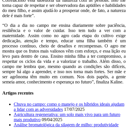
Correlaciono essa sabedoria da natureza com as pessoas. Isso me
torna capaz de respeitar e ser observadora das aptidões e habilidades
do meu filho, e assim ajudá-lo a prosperar onde, de fato, a natureza
dele é mais forte”.
“O dia a dia no campo me ensina diariamente sobre paciência,
resiliência e o valor de cuidar. Isso tem tudo a ver com a
maternidade. Assim como no agro cada etapa do cultivo exige
dedicação, atenção e tempo, educar uma filha também é um
processo contínuo, cheio de desafios e recompensas. O agro me
mostra que os frutos mais valiosos vêm com esforço, e essa lição eu
levo para dentro de casa. Ensino minha filha a ter compromisso, a
respeitar os ciclos da vida e a valorizar o trabalho. Além disso, o
campo me lembra que, mesmo quando as condições são difíceis,
sempre há algo a aprender, e isso nos torna mais fortes. Ser mãe e
ser agrônoma têm muito em comum. Nos dois papéis, a gente
semeia amor, conhecimento e esperança no futuro”, finaliza Kaline.
Artigos recentes
Chuva no campo: como o manejo e os híbridos ideais ajudam
a lidar com as adversidades
17/07/2025
Agricultura regenerativa: um solo mais vivo para um futuro
mais produtivo
09/04/2025
Análise bromatológica da silagem de milho: produtividade