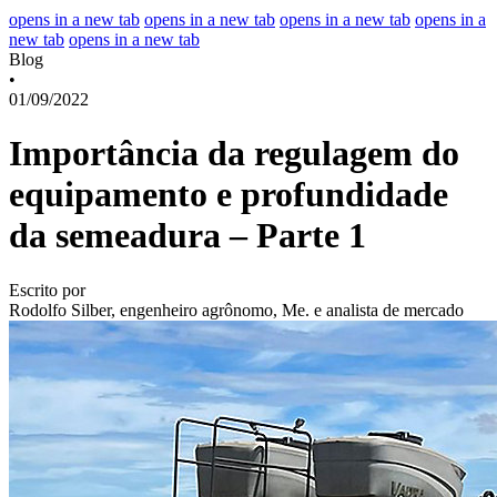
opens in a new tab
opens in a new tab
opens in a new tab
opens in a
new tab
opens in a new tab
Blog
•
01/09/2022
Importância da regulagem do
equipamento e profundidade
da semeadura – Parte 1
Escrito por
Rodolfo Silber, engenheiro agrônomo, Me. e analista de mercado