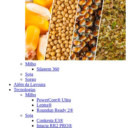
Milho
Silagem 360
Soja
Sorgo
Além da Lavoura
Tecnologias
Milho
PowerCore® Ultra
Leptra®
Roundup Ready 2®
Soja
Conkesta E3®
Intacta RR2 PRO®