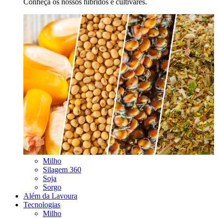
Conheça os nossos híbridos e cultivares.
Milho
Silagem 360
Soja
Sorgo
Além da Lavoura
Tecnologias
Milho