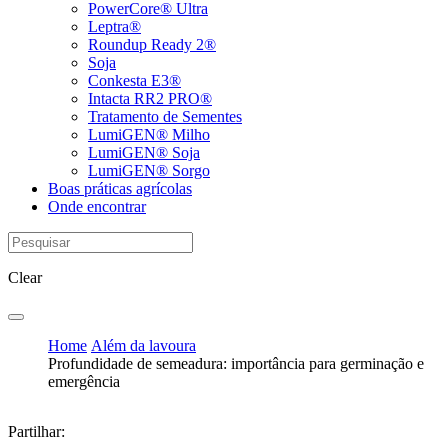
PowerCore® Ultra
Leptra®
Roundup Ready 2®
Soja
Conkesta E3®
Intacta RR2 PRO®
Tratamento de Sementes
LumiGEN® Milho
LumiGEN® Soja
LumiGEN® Sorgo
Boas práticas agrícolas
Onde encontrar
Clear
Home
Além da lavoura
Profundidade de semeadura: importância para germinação e
emergência
Partilhar: