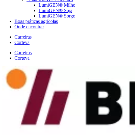
LumiGEN® Milho
LumiGEN® Soja
LumiGEN® Sorgo
Boas práticas agrícolas
Onde encontrar
Carreiras
Corteva
Carreiras
Corteva