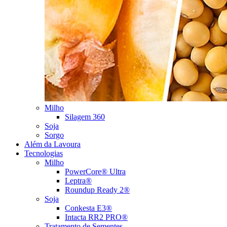
Milho
Silagem 360
Soja
Sorgo
Além da Lavoura
Tecnologias
Milho
PowerCore® Ultra
Leptra®
Roundup Ready 2®
Soja
Conkesta E3®
Intacta RR2 PRO®
Tratamento de Sementes