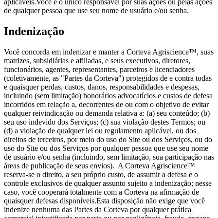
aplicáveis.Você é o único responsável por suas ações ou pelas ações
de qualquer pessoa que use seu nome de usuário e/ou senha.
Indenização
Você concorda em indenizar e manter a Corteva Agriscience™, suas
matrizes, subsidiárias e afiliadas, e seus executivos, diretores,
funcionários, agentes, representantes, parceiros e licenciadores
(coletivamente, as "Partes da Corteva") protegidos de e contra todas
e quaisquer perdas, custos, danos, responsabilidades e despesas,
incluindo (sem limitação) honorários advocatícios e custos de defesa
incorridos em relação a, decorrentes de ou com o objetivo de evitar
qualquer reivindicação ou demanda relativa a: (a) seu conteúdo; (b)
seu uso indevido dos Serviços; (c) sua violação destes Termos; ou
(d) a violação de qualquer lei ou regulamento aplicável, ou dos
direitos de terceiros, por meio do uso do Site ou dos Serviços, ou do
uso do Site ou dos Serviços por qualquer pessoa que use seu nome
de usuário e/ou senha (incluindo, sem limitação, sua participação nas
áreas de publicação de seus envios). A Corteva Agriscience™
reserva-se o direito, a seu próprio custo, de assumir a defesa e o
controle exclusivos de qualquer assunto sujeito a indenização; nesse
caso, você cooperará totalmente com a Corteva na afirmação de
quaisquer defesas disponíveis.Esta disposição não exige que você
indenize nenhuma das Partes da Corteva por qualquer prática