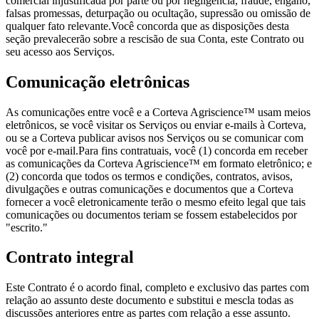
comercial injustificada por parte ou por negligência, fraude, engano,
falsas promessas, deturpação ou ocultação, supressão ou omissão de
qualquer fato relevante.Você concorda que as disposições desta
seção prevalecerão sobre a rescisão de sua Conta, este Contrato ou
seu acesso aos Serviços.
Comunicação eletrônicas
As comunicações entre você e a Corteva Agriscience™ usam meios
eletrônicos, se você visitar os Serviços ou enviar e-mails à Corteva,
ou se a Corteva publicar avisos nos Serviços ou se comunicar com
você por e-mail.Para fins contratuais, você (1) concorda em receber
as comunicações da Corteva Agriscience™ em formato eletrônico; e
(2) concorda que todos os termos e condições, contratos, avisos,
divulgações e outras comunicações e documentos que a Corteva
fornecer a você eletronicamente terão o mesmo efeito legal que tais
comunicações ou documentos teriam se fossem estabelecidos por
"escrito."
Contrato integral
Este Contrato é o acordo final, completo e exclusivo das partes com
relação ao assunto deste documento e substitui e mescla todas as
discussões anteriores entre as partes com relação a esse assunto.