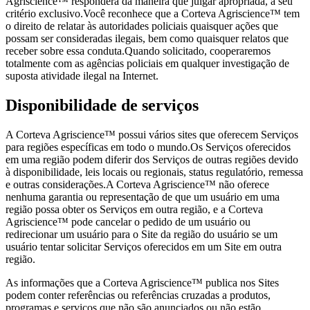
Agriscience™ responderá da maneira que julgar apropriada, a seu
critério exclusivo.Você reconhece que a Corteva Agriscience™ tem
o direito de relatar às autoridades policiais quaisquer ações que
possam ser consideradas ilegais, bem como quaisquer relatos que
receber sobre essa conduta.Quando solicitado, cooperaremos
totalmente com as agências policiais em qualquer investigação de
suposta atividade ilegal na Internet.
Disponibilidade de serviços
A Corteva Agriscience™ possui vários sites que oferecem Serviços
para regiões específicas em todo o mundo.Os Serviços oferecidos
em uma região podem diferir dos Serviços de outras regiões devido
à disponibilidade, leis locais ou regionais, status regulatório, remessa
e outras considerações.A Corteva Agriscience™ não oferece
nenhuma garantia ou representação de que um usuário em uma
região possa obter os Serviços em outra região, e a Corteva
Agriscience™ pode cancelar o pedido de um usuário ou
redirecionar um usuário para o Site da região do usuário se um
usuário tentar solicitar Serviços oferecidos em um Site em outra
região.
As informações que a Corteva Agriscience™ publica nos Sites
podem conter referências ou referências cruzadas a produtos,
programas e serviços que não são anunciados ou não estão