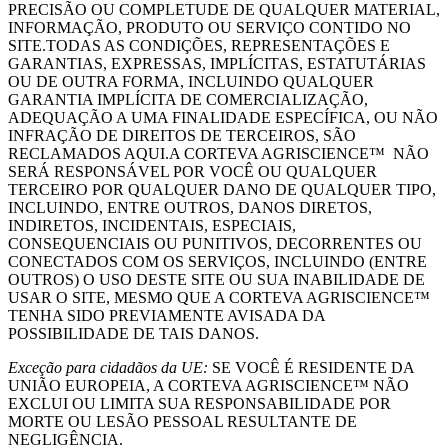
PRECISÃO OU COMPLETUDE DE QUALQUER MATERIAL,
INFORMAÇÃO, PRODUTO OU SERVIÇO CONTIDO NO
SITE.TODAS AS CONDIÇÕES, REPRESENTAÇÕES E
GARANTIAS, EXPRESSAS, IMPLÍCITAS, ESTATUTÁRIAS
OU DE OUTRA FORMA, INCLUINDO QUALQUER
GARANTIA IMPLÍCITA DE COMERCIALIZAÇÃO,
ADEQUAÇÃO A UMA FINALIDADE ESPECÍFICA, OU NÃO
INFRAÇÃO DE DIREITOS DE TERCEIROS, SÃO
RECLAMADOS AQUI.A CORTEVA AGRISCIENCE™ NÃO
SERÁ RESPONSÁVEL POR VOCÊ OU QUALQUER
TERCEIRO POR QUALQUER DANO DE QUALQUER TIPO,
INCLUINDO, ENTRE OUTROS, DANOS DIRETOS,
INDIRETOS, INCIDENTAIS, ESPECIAIS,
CONSEQUENCIAIS OU PUNITIVOS, DECORRENTES OU
CONECTADOS COM OS SERVIÇOS, INCLUINDO (ENTRE
OUTROS) O USO DESTE SITE OU SUA INABILIDADE DE
USAR O SITE, MESMO QUE A CORTEVA AGRISCIENCE™
TENHA SIDO PREVIAMENTE AVISADA DA
POSSIBILIDADE DE TAIS DANOS.
Exceção para cidadãos da UE:
SE VOCÊ É RESIDENTE DA
UNIÃO EUROPEIA, A CORTEVA AGRISCIENCE™ NÃO
EXCLUI OU LIMITA SUA RESPONSABILIDADE POR
MORTE OU LESÃO PESSOAL RESULTANTE DE
NEGLIGÊNCIA.