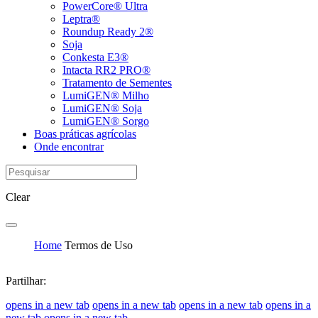
PowerCore® Ultra
Leptra®
Roundup Ready 2®
Soja
Conkesta E3®
Intacta RR2 PRO®
Tratamento de Sementes
LumiGEN® Milho
LumiGEN® Soja
LumiGEN® Sorgo
Boas práticas agrícolas
Onde encontrar
Clear
Home
Termos de Uso
Partilhar:
opens in a new tab
opens in a new tab
opens in a new tab
opens in a
new tab
opens in a new tab