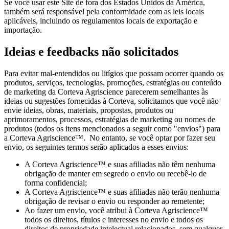
Se você usar este Site de fora dos Estados Unidos da América,
também será responsável pela conformidade com as leis locais
aplicáveis, incluindo os regulamentos locais de exportação e
importação.
Ideias e feedbacks não solicitados
Para evitar mal-entendidos ou litígios que possam ocorrer quando os
produtos, serviços, tecnologias, promoções, estratégias ou conteúdo
de marketing da Corteva Agriscience parecerem semelhantes às
ideias ou sugestões fornecidas à Corteva, solicitamos que você não
envie ideias, obras, materiais, propostas, produtos ou
aprimoramentos, processos, estratégias de marketing ou nomes de
produtos (todos os itens mencionados a seguir como "envios") para
a Corteva Agriscience™. No entanto, se você optar por fazer seu
envio, os seguintes termos serão aplicados a esses envios:
A Corteva Agriscience™ e suas afiliadas não têm nenhuma
obrigação de manter em segredo o envio ou recebê-lo de
forma confidencial;
A Corteva Agriscience™ e suas afiliadas não terão nenhuma
obrigação de revisar o envio ou responder ao remetente;
Ao fazer um envio, você atribui à Corteva Agriscience™
todos os direitos, títulos e interesses no envio e todos os
direitos de propriedade intelectual relacionados, sem qualquer