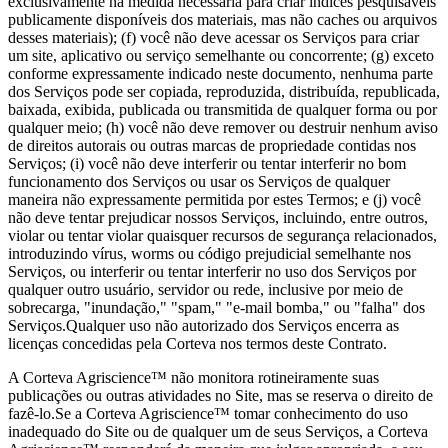
exclusivamente na medida necessária para criar índices pesquisáveis
publicamente disponíveis dos materiais, mas não caches ou arquivos
desses materiais); (f) você não deve acessar os Serviços para criar
um site, aplicativo ou serviço semelhante ou concorrente; (g) exceto
conforme expressamente indicado neste documento, nenhuma parte
dos Serviços pode ser copiada, reproduzida, distribuída, republicada,
baixada, exibida, publicada ou transmitida de qualquer forma ou por
qualquer meio; (h) você não deve remover ou destruir nenhum aviso
de direitos autorais ou outras marcas de propriedade contidas nos
Serviços; (i) você não deve interferir ou tentar interferir no bom
funcionamento dos Serviços ou usar os Serviços de qualquer
maneira não expressamente permitida por estes Termos; e (j) você
não deve tentar prejudicar nossos Serviços, incluindo, entre outros,
violar ou tentar violar quaisquer recursos de segurança relacionados,
introduzindo vírus, worms ou código prejudicial semelhante nos
Serviços, ou interferir ou tentar interferir no uso dos Serviços por
qualquer outro usuário, servidor ou rede, inclusive por meio de
sobrecarga, "inundação," "spam," "e-mail bomba," ou "falha" dos
Serviços.Qualquer uso não autorizado dos Serviços encerra as
licenças concedidas pela Corteva nos termos deste Contrato.
A Corteva Agriscience™ não monitora rotineiramente suas
publicações ou outras atividades no Site, mas se reserva o direito de
fazê-lo.Se a Corteva Agriscience™ tomar conhecimento do uso
inadequado do Site ou de qualquer um de seus Serviços, a Corteva