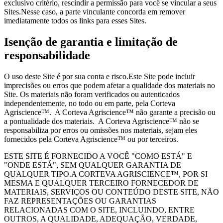
exclusivo critério, rescindir a permissão para você se vincular a seus
Sites.Nesse caso, a parte vinculante concorda em remover
imediatamente todos os links para esses Sites.
Isenção de garantia e limitação de
responsabilidade
O uso deste Site é por sua conta e risco.Este Site pode incluir
imprecisões ou erros que podem afetar a qualidade dos materiais no
Site. Os materiais não foram verificados ou autenticados
independentemente, no todo ou em parte, pela Corteva
Agriscience™. A Corteva Agriscience™ não garante a precisão ou
a pontualidade dos materiais. A Corteva Agriscience™ não se
responsabiliza por erros ou omissões nos materiais, sejam eles
fornecidos pela Corteva Agriscience™ ou por terceiros.
ESTE SITE É FORNECIDO A VOCÊ "COMO ESTÁ" E
"ONDE ESTÁ", SEM QUALQUER GARANTIA DE
QUALQUER TIPO.A CORTEVA AGRISCIENCE™, POR SI
MESMA E QUALQUER TERCEIRO FORNECEDOR DE
MATERIAIS, SERVIÇOS OU CONTEÚDO DESTE SITE, NÃO
FAZ REPRESENTAÇÕES OU GARANTIAS
RELACIONADAS COM O SITE, INCLUINDO, ENTRE
OUTROS, A QUALIDADE, ADEQUAÇÃO, VERDADE,