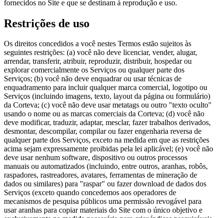
fornecidos no Site e que se destinam à reprodução e uso.
Restrições de uso
Os direitos concedidos a você nestes Termos estão sujeitos às
seguintes restrições: (a) você não deve licenciar, vender, alugar,
arrendar, transferir, atribuir, reproduzir, distribuir, hospedar ou
explorar comercialmente os Serviços ou qualquer parte dos
Serviços; (b) você não deve enquadrar ou usar técnicas de
enquadramento para incluir qualquer marca comercial, logotipo ou
Serviços (incluindo imagens, texto, layout da página ou formulário)
da Corteva; (c) você não deve usar metatags ou outro "texto oculto"
usando o nome ou as marcas comerciais da Corteva; (d) você não
deve modificar, traduzir, adaptar, mesclar, fazer trabalhos derivados,
desmontar, descompilar, compilar ou fazer engenharia reversa de
qualquer parte dos Serviços, exceto na medida em que as restrições
acima sejam expressamente proibidas pela lei aplicável; (e) você não
deve usar nenhum software, dispositivo ou outros processos
manuais ou automatizados (incluindo, entre outros, aranhas, robôs,
raspadores, rastreadores, avatares, ferramentas de mineração de
dados ou similares) para "raspar" ou fazer download de dados dos
Serviços (exceto quando concedemos aos operadores de
mecanismos de pesquisa públicos uma permissão revogável para
usar aranhas para copiar materiais do Site com o único objetivo e