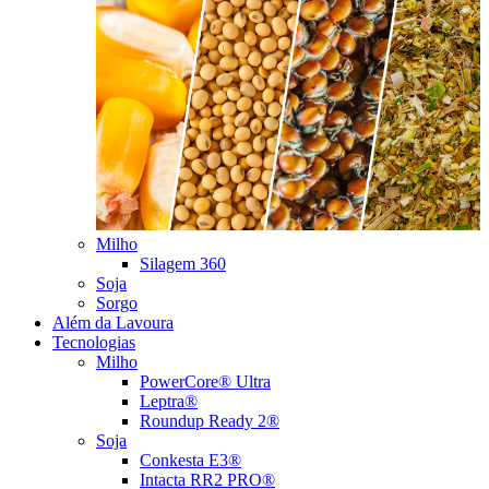
Milho
Silagem 360
Soja
Sorgo
Além da Lavoura
Tecnologias
Milho
PowerCore® Ultra
Leptra®
Roundup Ready 2®
Soja
Conkesta E3®
Intacta RR2 PRO®