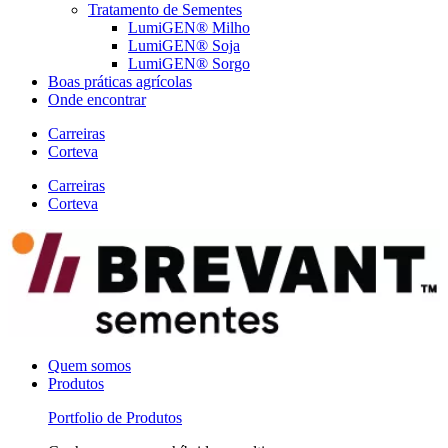
Tratamento de Sementes
LumiGEN® Milho
LumiGEN® Soja
LumiGEN® Sorgo
Boas práticas agrícolas
Onde encontrar
Carreiras
Corteva
Carreiras
Corteva
Quem somos
Produtos
Portfolio de Produtos