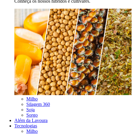
Conheça os nossos híbridos e cultivares.
Milho
Silagem 360
Soja
Sorgo
Além da Lavoura
Tecnologias
Milho