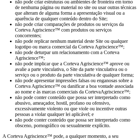
não pode criar estruturas ou ambientes de fronteira em torno
de nenhuma página ou material no site ou usar outras técnicas
que alteram de alguma forma a apresentação visual ou a
aparência de qualquer conteúdo dentro do Site;
não pode criar comparações de produtos ou serviços da
Corteva Agriscience™ com produtos ou serviços
concorrentes;
não pode replicar nenhum material deste Site ou qualquer
logotipo ou marca comercial da Corteva Agriscience™;
não pode deturpar um relacionamento com a Corteva
Agriscience™;
não pode implicar que a Corteva Agriscience™ aprove ou
avalie a parte vinculativa, o Site da parte vinculativa ou o
serviço ou o produto da parte vinculativa de qualquer forma;
não pode apresentar impressões falsas ou enganosas sobre a
Corteva Agriscience™ ou danificar a boa vontade associada
ao nome e às marcas comerciais da CortevaAgriscience™;
não pode conter conteúdo que possa ser interpretado como
abusivo, ameaçador, hostil, profano ou ofensivo,
excessivamente violento ou que viole ou incentive outras
pessoas a violar qualquer lei aplicável; e
não pode conter conteúdo que possa ser interpretado como
obsceno, pornográfico ou sexualmente explícito.
A Corteva Agriscience™ pode, a qualquer momento, a seu