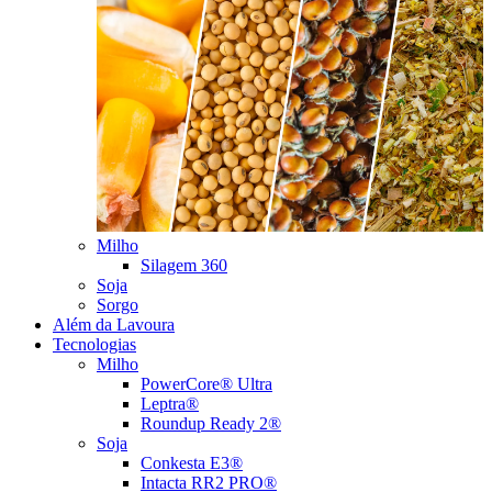
Milho
Silagem 360
Soja
Sorgo
Além da Lavoura
Tecnologias
Milho
PowerCore® Ultra
Leptra®
Roundup Ready 2®
Soja
Conkesta E3®
Intacta RR2 PRO®