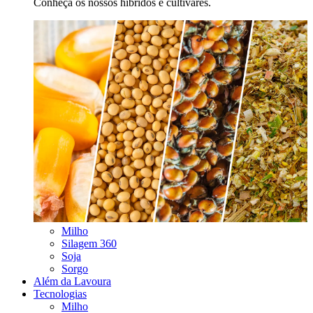
Conheça os nossos híbridos e cultivares.
Milho
Silagem 360
Soja
Sorgo
Além da Lavoura
Tecnologias
Milho