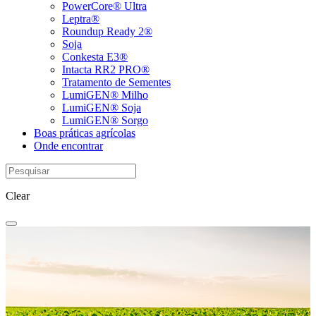
PowerCore® Ultra
Leptra®
Roundup Ready 2®
Soja
Conkesta E3®
Intacta RR2 PRO®
Tratamento de Sementes
LumiGEN® Milho
LumiGEN® Soja
LumiGEN® Sorgo
Boas práticas agrícolas
Onde encontrar
Clear