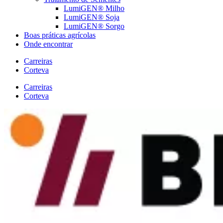
LumiGEN® Milho
LumiGEN® Soja
LumiGEN® Sorgo
Boas práticas agrícolas
Onde encontrar
Carreiras
Corteva
Carreiras
Corteva