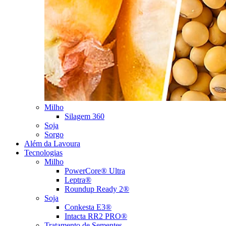
Milho
Silagem 360
Soja
Sorgo
Além da Lavoura
Tecnologias
Milho
PowerCore® Ultra
Leptra®
Roundup Ready 2®
Soja
Conkesta E3®
Intacta RR2 PRO®
Tratamento de Sementes