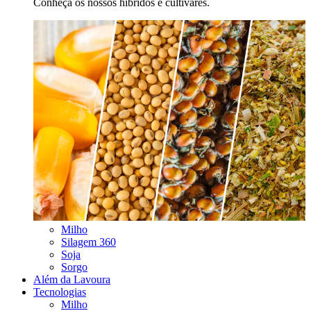
Conheça os nossos híbridos e cultivares.
Milho
Silagem 360
Soja
Sorgo
Além da Lavoura
Tecnologias
Milho