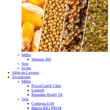
Milho
Silagem 360
Soja
Sorgo
Além da Lavoura
Tecnologias
Milho
PowerCore® Ultra
Leptra®
Roundup Ready 2®
Soja
Conkesta E3®
Intacta RR2 PRO®