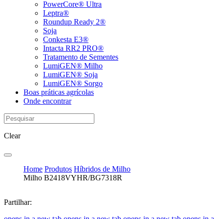
PowerCore® Ultra
Leptra®
Roundup Ready 2®
Soja
Conkesta E3®
Intacta RR2 PRO®
Tratamento de Sementes
LumiGEN® Milho
LumiGEN® Soja
LumiGEN® Sorgo
Boas práticas agrícolas
Onde encontrar
Clear
Home
Produtos
Híbridos de Milho
Milho B2418VYHR/BG7318R
Partilhar:
opens in a new tab
opens in a new tab
opens in a new tab
opens in a