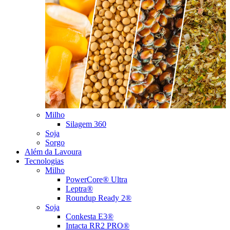
Milho
Silagem 360
Soja
Sorgo
Além da Lavoura
Tecnologias
Milho
PowerCore® Ultra
Leptra®
Roundup Ready 2®
Soja
Conkesta E3®
Intacta RR2 PRO®