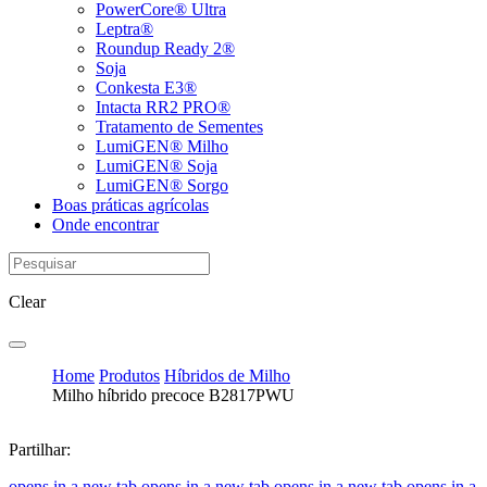
PowerCore® Ultra
Leptra®
Roundup Ready 2®
Soja
Conkesta E3®
Intacta RR2 PRO®
Tratamento de Sementes
LumiGEN® Milho
LumiGEN® Soja
LumiGEN® Sorgo
Boas práticas agrícolas
Onde encontrar
Clear
Home
Produtos
Híbridos de Milho
Milho híbrido precoce B2817PWU
Partilhar:
opens in a new tab
opens in a new tab
opens in a new tab
opens in a