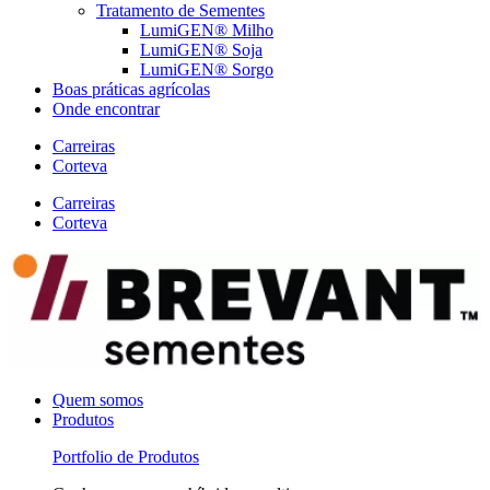
Tratamento de Sementes
LumiGEN® Milho
LumiGEN® Soja
LumiGEN® Sorgo
Boas práticas agrícolas
Onde encontrar
Carreiras
Corteva
Carreiras
Corteva
Quem somos
Produtos
Portfolio de Produtos