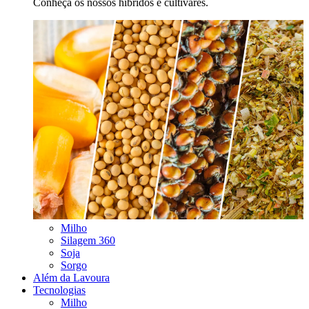
Conheça os nossos híbridos e cultivares.
Milho
Silagem 360
Soja
Sorgo
Além da Lavoura
Tecnologias
Milho