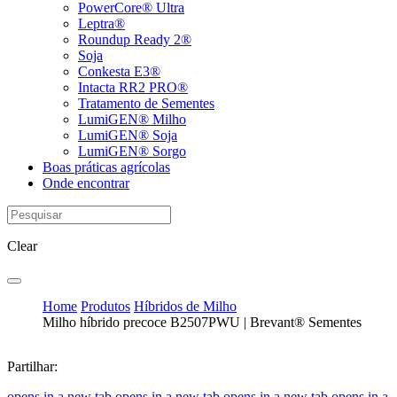
PowerCore® Ultra
Leptra®
Roundup Ready 2®
Soja
Conkesta E3®
Intacta RR2 PRO®
Tratamento de Sementes
LumiGEN® Milho
LumiGEN® Soja
LumiGEN® Sorgo
Boas práticas agrícolas
Onde encontrar
Clear
Home
Produtos
Híbridos de Milho
Milho híbrido precoce B2507PWU | Brevant® Sementes
Partilhar:
opens in a new tab
opens in a new tab
opens in a new tab
opens in a