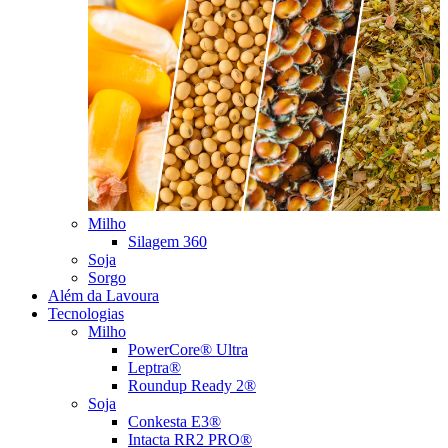
Milho
Silagem 360
Soja
Sorgo
Além da Lavoura
Tecnologias
Milho
PowerCore® Ultra
Leptra®
Roundup Ready 2®
Soja
Conkesta E3®
Intacta RR2 PRO®