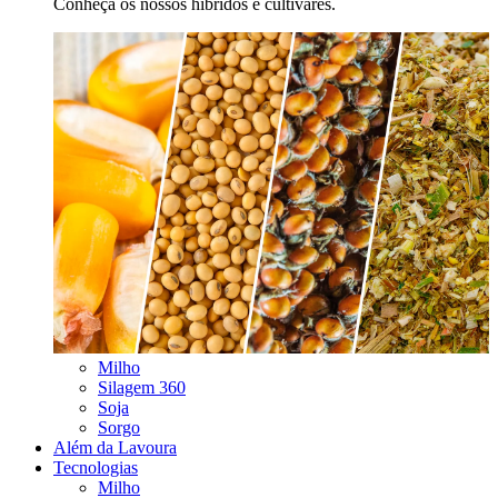
Conheça os nossos híbridos e cultivares.
Milho
Silagem 360
Soja
Sorgo
Além da Lavoura
Tecnologias
Milho