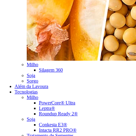
Milho
Silagem 360
Soja
Sorgo
Além da Lavoura
Tecnologias
Milho
PowerCore® Ultra
Leptra®
Roundup Ready 2®
Soja
Conkesta E3®
Intacta RR2 PRO®
Tratamento de Sementes