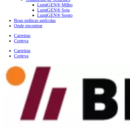
LumiGEN® Milho
LumiGEN® Soja
LumiGEN® Sorgo
Boas práticas agrícolas
Onde encontrar
Carreiras
Corteva
Carreiras
Corteva