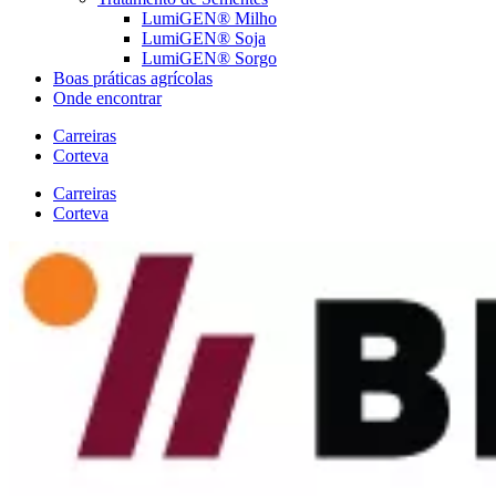
LumiGEN® Milho
LumiGEN® Soja
LumiGEN® Sorgo
Boas práticas agrícolas
Onde encontrar
Carreiras
Corteva
Carreiras
Corteva