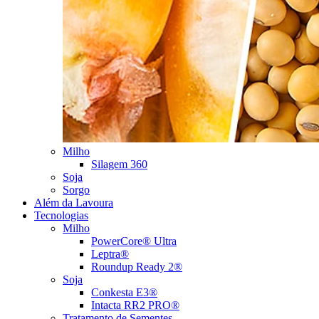
Milho
Silagem 360
Soja
Sorgo
Além da Lavoura
Tecnologias
Milho
PowerCore® Ultra
Leptra®
Roundup Ready 2®
Soja
Conkesta E3®
Intacta RR2 PRO®
Tratamento de Sementes