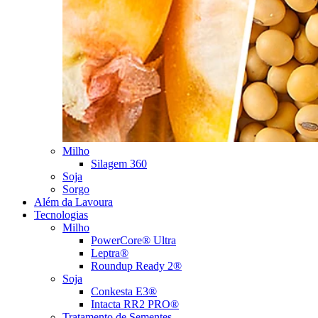
Milho
Silagem 360
Soja
Sorgo
Além da Lavoura
Tecnologias
Milho
PowerCore® Ultra
Leptra®
Roundup Ready 2®
Soja
Conkesta E3®
Intacta RR2 PRO®
Tratamento de Sementes