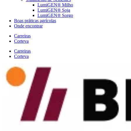
LumiGEN® Milho
LumiGEN® Soja
LumiGEN® Sorgo
Boas práticas agrícolas
Onde encontrar
Carreiras
Corteva
Carreiras
Corteva