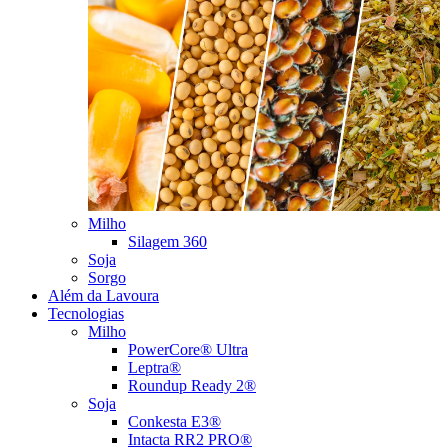
Milho
Silagem 360
Soja
Sorgo
Além da Lavoura
Tecnologias
Milho
PowerCore® Ultra
Leptra®
Roundup Ready 2®
Soja
Conkesta E3®
Intacta RR2 PRO®