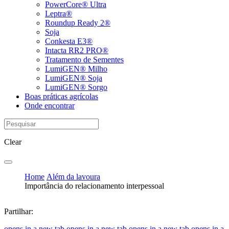
PowerCore® Ultra
Leptra®
Roundup Ready 2®
Soja
Conkesta E3®
Intacta RR2 PRO®
Tratamento de Sementes
LumiGEN® Milho
LumiGEN® Soja
LumiGEN® Sorgo
Boas práticas agrícolas
Onde encontrar
Clear
Home
Além da lavoura
Importância do relacionamento interpessoal
Partilhar:
opens in a new tab
opens in a new tab
opens in a new tab
opens in a