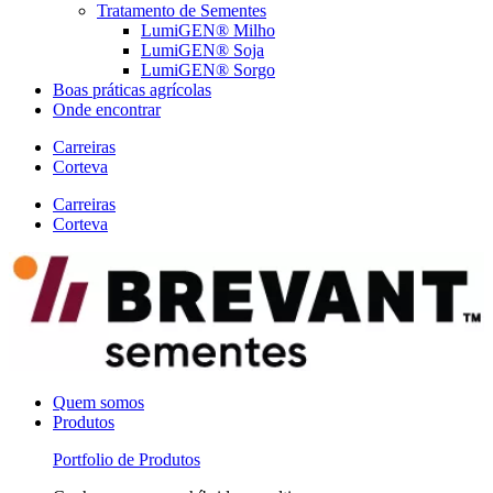
Tratamento de Sementes
LumiGEN® Milho
LumiGEN® Soja
LumiGEN® Sorgo
Boas práticas agrícolas
Onde encontrar
Carreiras
Corteva
Carreiras
Corteva
Quem somos
Produtos
Portfolio de Produtos