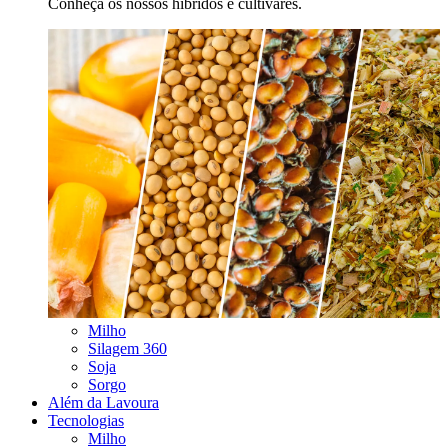
Conheça os nossos híbridos e cultivares.
Milho
Silagem 360
Soja
Sorgo
Além da Lavoura
Tecnologias
Milho