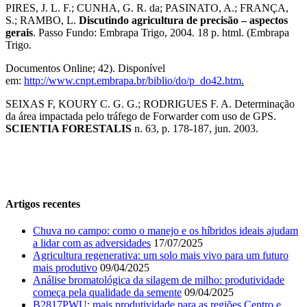
PIRES, J. L. F.; CUNHA, G. R. da; PASINATO, A.; FRANÇA,
S.; RAMBO, L.
Discutindo agricultura de precisão – aspectos
gerais
. Passo Fundo: Embrapa Trigo, 2004. 18 p. html. (Embrapa
Trigo.
Documentos Online; 42). Disponível
em:
http://www.cnpt.embrapa.br/biblio/do/p_do42.htm
.
SEIXAS F, KOURY C. G. G.; RODRIGUES F. A. Determinação
da área impactada pelo tráfego de Forwarder com uso de GPS.
SCIENTIA FORESTALIS
n. 63, p. 178-187, jun. 2003.
Artigos recentes
Chuva no campo: como o manejo e os híbridos ideais ajudam
a lidar com as adversidades
17/07/2025
Agricultura regenerativa: um solo mais vivo para um futuro
mais produtivo
09/04/2025
Análise bromatológica da silagem de milho: produtividade
começa pela qualidade da semente
09/04/2025
B2817PWU: mais produtividade para as regiões Centro e