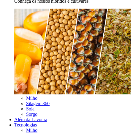
Conheça os nossos híbridos e cultivares.
Milho
Silagem 360
Soja
Sorgo
Além da Lavoura
Tecnologias
Milho