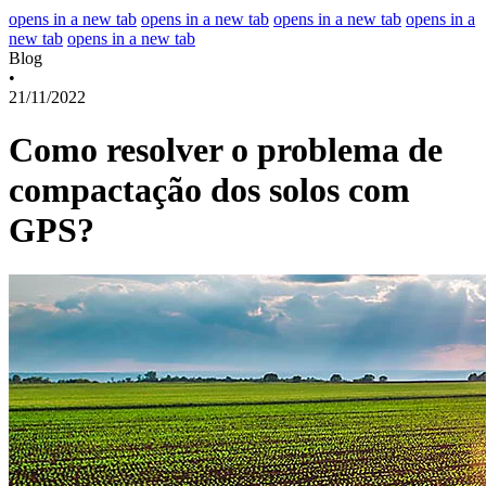
opens in a new tab
opens in a new tab
opens in a new tab
opens in a
new tab
opens in a new tab
Blog
•
21/11/2022
Como resolver o problema de
compactação dos solos com
GPS?