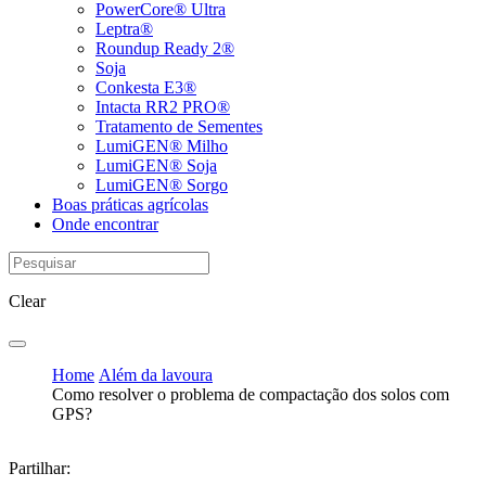
PowerCore® Ultra
Leptra®
Roundup Ready 2®
Soja
Conkesta E3®
Intacta RR2 PRO®
Tratamento de Sementes
LumiGEN® Milho
LumiGEN® Soja
LumiGEN® Sorgo
Boas práticas agrícolas
Onde encontrar
Clear
Home
Além da lavoura
Como resolver o problema de compactação dos solos com
GPS?
Partilhar: