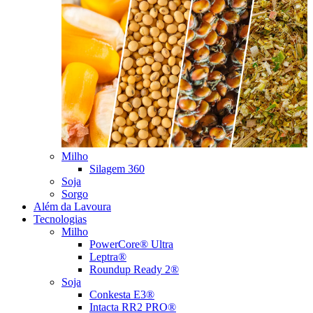
Milho
Silagem 360
Soja
Sorgo
Além da Lavoura
Tecnologias
Milho
PowerCore® Ultra
Leptra®
Roundup Ready 2®
Soja
Conkesta E3®
Intacta RR2 PRO®