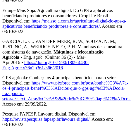
29/09/2022.
Equipe Mais Soja. Agricultura digital: Do GPS a aplicativos
beneficiando produtores e consumidores. CropLife Brasil.
Disponível em:
https://maissoja.com.br/agricultura-digital-do-gps-a-
aplicativos-beneficiando-produtores-e-consumidores/
. Acesso em
03/10/2022.
GARCIA, L. C.; VAN DER MEER, R. W.; SOUZA, N. M.;
JUSTINO, A.; WEIRICH NETO, P. H. Manobras de semeadura
com sistema de navegação.
Máquinas e Mecanização
Agrícola
• Eng. agríc. (Online) 36 (2) • Mar-
Apr 2016 •
https://doi.org/10.1590/1809-4430-
Eng.Agric.v36n2p361-366/2016
.
GPS agrícola: Conheça os 4 principais benefícios para o setor.
Disponível em:
https://www.pixforce.com.br/post/conhe%C3%A7a-
os-4-principais-benef%C3%ADcios-que-o-gps-agr%C3%ADcola-
traz-para-o-
setor#:~:text=Atrav%C3%A9s%20do%20GPS%20agr%C3%ADc
Acesso em: 29/09/2022.
Pesquisa FAPESP. Lavoura digital. Disponível em:
https://revistapesquisa.fapesp.br/lavoura-digital/
. Acesso em:
03/10/2022.