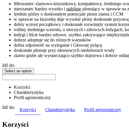
Mieszaniec ziarnowo-kiszonkowy, kompaktowy, średniego wzr
mieszaniec bardzo wysoko i
stabilnie
plonujący w uprawie na z
średnio późny o doskonałym potencjale plonu ziarna i CCM
w uprawie na kiszonkę daje wysokie plony doskonale przyswaj
dobry wzrost początkowy i doskonale rozwinięty system korz
rośliny średniego wzrostu, o mocnych i zdrowych łodygach, k
łodygi i liście bardzo zdrowe, szybko zakrywające międzyrzędz
dobrze adoptuje się do różnych warunków
dobra odporność na wyleganie i Głownię pylącą
doskonale plonuje przy okresowych niedoborach wody
ziarno grube ale wystarczająco szybko dojrzewa i dobrze odda
Idź do:
Select an option
Korzyści
Charakterystyka
Profil agronomiczny
Idź do:
Korzyści
Charakterystyka
Profil agronomiczny
Korzyści