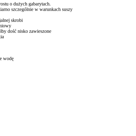
ostu o dużych gabarytach.
iarno szczególnie w warunkach suszy
alnej skrobi
eniowy
olby dość nisko zawieszone
ia
je wodę