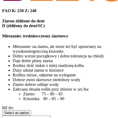
FAO K: 250 Z: 240
Ziarno zbliżone do dent
D (zbliżony do dent/SC)
Mieszaniec średniowczesny ziarnowy
Mieszaniec na ziarno, ale może też być uprawiany na
wysokoenergetyczną kiszonke.
Dobry wzrost początkowy i dobra tolerancja na chłody
Daje dobre plony ziarna
Rosliny dość niskie z niżej osadzoną kolba
Duży udział ziarna w kiszonce
Rośliny niższe, odporne na wyleganie
Dobrze znosi okresowe niedobory wody
Ziarno dobrze oddaje wodę
Zalecana obsada roślin przy zbiorze w szt./ha:
Ziarno: 75 – 80 – 85
Kiszonka: 80 – 85 – 90
Idź do:
Select an option