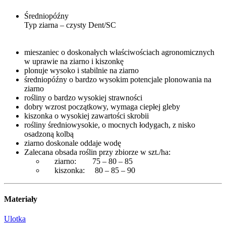
Średniopóźny
Typ ziarna – czysty Dent/SC
mieszaniec o doskonałych właściwościach agronomicznych
w uprawie na ziarno i kiszonkę
plonuje wysoko i stabilnie na ziarno
średniopóźny o bardzo wysokim potencjale plonowania na
ziarno
rośliny o bardzo wysokiej strawności
dobry wzrost początkowy, wymaga ciepłej gleby
kiszonka o wysokiej zawartości skrobii
rośliny średniowysokie, o mocnych łodygach, z nisko
osadzoną kolbą
ziarno doskonale oddaje wodę
Zalecana obsada roślin przy zbiorze w szt./ha:
ziarno: 75 – 80 – 85
kiszonka: 80 – 85 – 90
Materiały
Ulotka