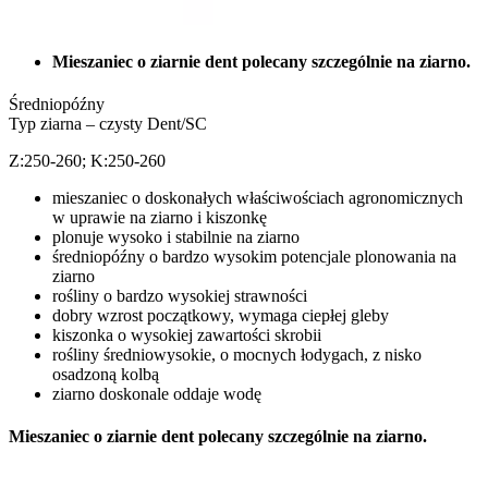
Mieszaniec o ziarnie dent polecany szczególnie na ziarno.
Średniopóźny
Typ ziarna – czysty Dent/SC
Z:250-260; K:250-260
mieszaniec o doskonałych właściwościach agronomicznych
w uprawie na ziarno i kiszonkę
plonuje wysoko i stabilnie na ziarno
średniopóźny o bardzo wysokim potencjale plonowania na
ziarno
rośliny o bardzo wysokiej strawności
dobry wzrost początkowy, wymaga ciepłej gleby
kiszonka o wysokiej zawartości skrobii
rośliny średniowysokie, o mocnych łodygach, z nisko
osadzoną kolbą
ziarno doskonale oddaje wodę
Mieszaniec o ziarnie dent polecany szczególnie na ziarno.