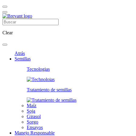
Clear
Atrás
Semillas
Tecnologias
Tratamiento de semillas
Maíz
Soja
Girasol
Sorgo
Ensayos
Manejo Responsable