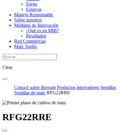
Sorgo
Ensayos
Manejo Responsable
Sobre nosotros
Módulos de Innovación
¿Qué es un MIB?
Resultados
Red Commercial
Maíz Tardío
Clear
Conocé sobre Brevant
Productos innovadores
Semillas
Semillas de maíz
RFG22RRE
RFG22RRE