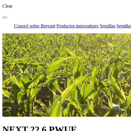
Clear
Conocé sobre Brevant
Productos innovadores
Semillas
Semilla
NEXT 22.6 PWUE