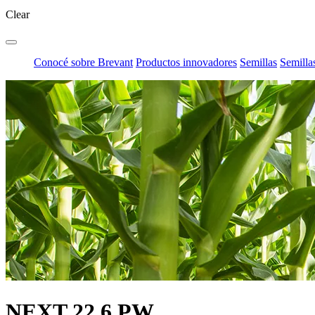
Clear
Conocé sobre Brevant
Productos innovadores
Semillas
Semilla
NEXT 22.6 PW